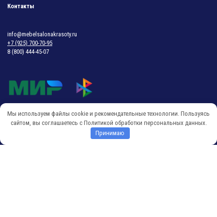
Контакты
info@mebelsalonakrasoty.ru
+7 (925) 700-70-95
8 (800) 444-45-07
Мы используем файлы cookie и рекомендательные технологии. Пользуясь
© 2018-2026 Мебель Салона Красоты
сайтом, вы соглашаетесь с Политикой обработки персональных данных.
Принимаю
O
p
e
n
c
h
a
t