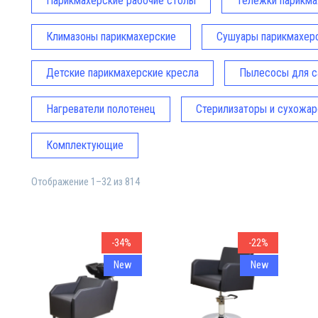
Парикмахерские рабочие столы
Тележки парикма
Климазоны парикмахерские
Сушуары парикмахер
Детские парикмахерские кресла
Пылесосы для с
Нагреватели полотенец
Стерилизаторы и сухожа
Комплектующие
Отображение 1–32 из 814
Парик
Профе
-34%
-22%
New
New