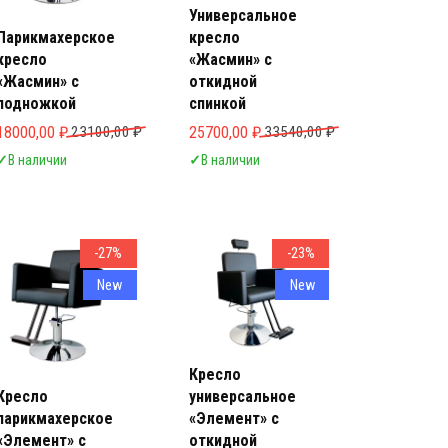
Универсальное
Парикмахерское
кресло
кресло
«Жасмин» с
«Жасмин» с
откидной
подножкой
спинкой
яла 21100,00 ₽.
Первоначальная цена составляла 23100,00 ₽.
Текущая цена: 18000,00 ₽.
Первоначальная цена составляла 33540
Текущая цена: 25700,00 ₽.
18000,00
₽
23100,00
₽
25700,00
₽
33540,00
₽
✓
В наличии
✓
В наличии
-27%
-23%
New
New
Кресло
Кресло
универсальное
парикмахерское
«Элемент» с
«Элемент» с
откидной