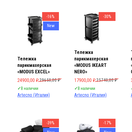
-16%
-30%
New
Тележка
Тележка
парикмахерская
парикмахерская
«MODUS IKEART
«MODUS EXCEL»
NERO»
Первоначальная цена составляла 29650,00 ₽.
Текущая цена: 24900,00 ₽.
Первоначальная цена составл
Текущая цена: 17900,00 ₽.
24900,00
₽
29650,00
₽
17900,00
₽
25740,00
₽
✓
В наличии
✓
В наличии
Artecno (Италия)
Artecno (Италия)
-39%
-17%