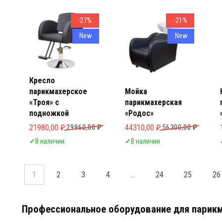
-27%
-21%
New
New
Кресло
парикмахерское
Мойка
«Троя» с
парикмахерская
подножкой
«Родос»
Первоначальная цена составляла 29960,00 ₽.
Текущая цена: 21980,00 ₽.
Первоначальная цена составл
Текущая цена: 44310,00 ₽.
21980,00
₽
29960,00
₽
44310,00
₽
56300,00
₽
✓
В наличии
✓
В наличии
1
2
3
4
…
24
25
26
Профессиональное оборудование для парик