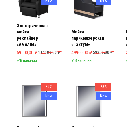
New
New
Электрическая
мойка-
Мойка
реклайнер
парикмахерская
«Амелия»
«Тэктум»
Первоначальная цена составляла 114000,00 ₽.
Текущая цена: 69500,00 ₽.
Первоначальная цена составл
Текущая цена: 49900,00 ₽.
69500,00
₽
114000,00
₽
49900,00
₽
59800,00
₽
✓
В наличии
✓
В наличии
-32%
-28%
New
New