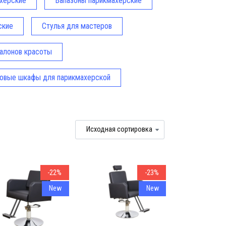
херские
Вапазоны парикмахерские
ские
Стулья для мастеров
алонов красоты
ровые шкафы для парикмахерской
махерское оборудование
ссиональное оборудование для парикмахерской Качественное парик
-22%
-23%
New
New