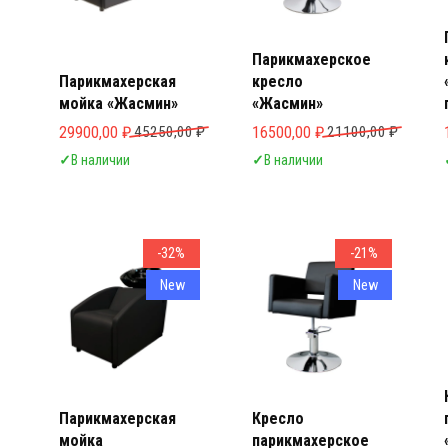
Парикмахерское
Парикмахерская
кресло
мойка «Жасмин»
«Жасмин»
Первоначальная цена составляла 45250,00 ₽.
Текущая цена: 29900,00 ₽.
Первоначальная цена составл
Текущая цена: 16500,00 ₽.
29900,00
₽
45250,00
₽
16500,00
₽
21100,00
₽
✓
В наличии
✓
В наличии
-32%
-21%
New
New
Парикмахерская
Кресло
мойка
парикмахерское