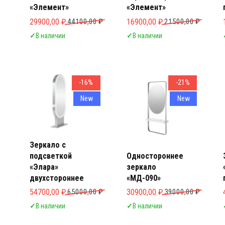
«Элемент»
«Элемент»
Первоначальная цена составляла 44100,00 ₽.
Текущая цена: 29900,00 ₽.
Первоначальная цена составл
Текущая цена: 16900,00 ₽.
29900,00
₽
44100,00
₽
16900,00
₽
21500,00
₽
✓
В наличии
✓
В наличии
-16%
-21%
New
New
Зеркало с
подсветкой
Одностороннее
«Элара»
зеркало
двухстороннее
«МД-090»
Первоначальная цена составляла 65000,00 ₽.
Текущая цена: 54700,00 ₽.
Первоначальная цена составл
Текущая цена: 30900,00 ₽.
54700,00
₽
65000,00
₽
30900,00
₽
39000,00
₽
✓
В наличии
✓
В наличии