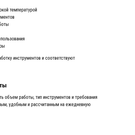
окой температурой
ументов
боты
спользования
уры
ботку инструментов и соответствуют
оты
ь объем работы, тип инструментов и требования
ным, удобным и рассчитанным на ежедневную