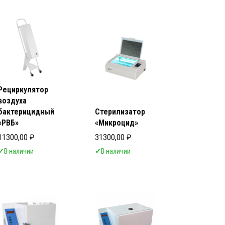
лизаторы и сухожаровые шкафы для парикмахерской
лизаторы и сухожаровые шкафы для салонов красоты Стерилизаторы
Рециркулятор
воздуха
бактерицидный
Стерилизатор
«РВБ»
«Микроцид»
11300,00
₽
31300,00
₽
✓
В наличии
✓
В наличии