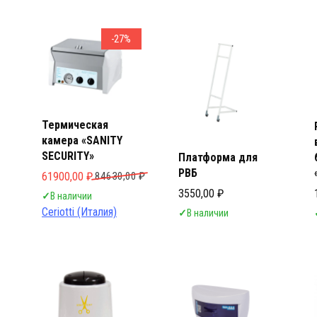
Стери
Стери
-27%
Термическая
камера «SANITY
SECURITY»
Платформа для
РВБ
Первоначальная цена составляла 84630,00 ₽.
Текущая цена: 61900,00 ₽.
61900,00
₽
84630,00
₽
3550,00
₽
✓
В наличии
Ceriotti (Италия)
✓
В наличии