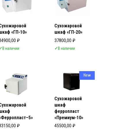
Сухожаровой
Сухожаровой
шкаф «ГП-10»
шкаф «ГП-20»
34900,00
₽
37800,00
₽
✓
В наличии
✓
В наличии
New
Сухожаровой
Сухожаровой
шкаф
шкаф
ферропласт
«Ферропласт–5»
«Премиум-10»
33150,00
₽
45500,00
₽