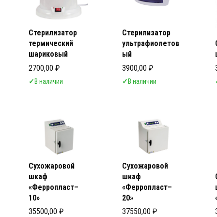
Стерилизатор
Стерилизатор
термический
ультрафиолетов
шариковый
ый
2700,00
₽
3900,00
₽
✓
В наличии
✓
В наличии
Сухожаровой
Сухожаровой
шкаф
шкаф
«Ферропласт–
«Ферропласт–
10»
20»
35500,00
₽
37550,00
₽