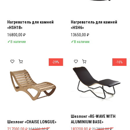
Нагреватель для камней
Нагреватель для камней
«HSH18»
«HSH6»
16800,00
₽
13650,00
₽
✓
В наличии
✓
В наличии
-29%
-16%
Шезлонг «RE-WAVE WITH
Шезлонг «CHAISE LONGUE»
ALUMINIUM BASE»
Первоначальная цена составляла 304000,00 ₽.
Текущая цена: 217000,00 ₽.
Первоначальная цена составляла 
Текущая цена: 183200,00 ₽.
217000,00
₽
304000,00
₽
183200,00
₽
217800,00
₽