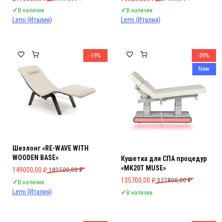
✓
В наличии
✓
В наличии
Lemi (Италия)
Lemi (Италия)
-19%
-59%
New
Шезлонг «RE-WAVE WITH
WOODEN BASE»
Кушетка для СПА процедур
«МК20Т MUSE»
Первоначальная цена составляла 183500,00 ₽.
Текущая цена: 149000,00 ₽.
149000,00
₽
183500,00
₽
Первоначальная цена составляла 
Текущая цена: 135700,00 ₽.
135700,00
₽
327800,00
₽
✓
В наличии
Lemi (Италия)
✓
В наличии