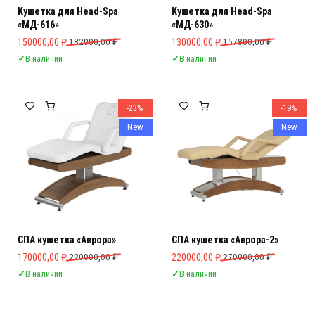
Кушетка для Head-Spa
Кушетка для Head-Spa
«МД-616»
«МД-630»
Первоначальная цена составляла 182000,00 ₽.
Текущая цена: 150000,00 ₽.
Первоначальная цена составляла 
Текущая цена: 130000,00 ₽.
150000,00
₽
182000,00
₽
130000,00
₽
157800,00
₽
✓
В наличии
✓
В наличии
-23%
-19%
New
New
СПА кушетка «Аврора»
СПА кушетка «Аврора-2»
Первоначальная цена составляла 220000,00 ₽.
Текущая цена: 170000,00 ₽.
Первоначальная цена составляла 
Текущая цена: 220000,00 ₽.
170000,00
₽
220000,00
₽
220000,00
₽
270000,00
₽
✓
В наличии
✓
В наличии