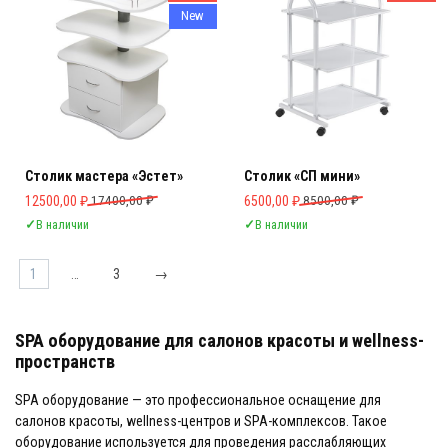
New
Столик мастера «Эстет»
Столик «СП мини»
Первоначальная цена составляла 17400,00 ₽.
Текущая цена: 12500,00 ₽.
Первоначальная цена составляла 
Текущая цена: 6500,00 ₽.
12500,00
₽
17400,00
₽
6500,00
₽
8500,00
₽
✓
В наличии
✓
В наличии
1
…
3
→
SPA оборудование для салонов красоты и wellness-
пространств
SPA оборудование — это профессиональное оснащение для
салонов красоты, wellness-центров и SPA-комплексов. Такое
оборудование используется для проведения расслабляющих