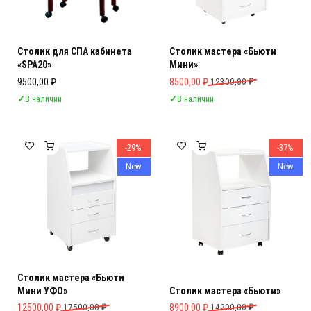
Столик для СПА кабинета
Столик мастера «Бьюти
«SPA20»
Мини»
Первоначальная цена составляла 
Текущая цена: 8500,00 ₽.
9500,00
₽
8500,00
₽
12300,00
₽
✓
В наличии
✓
В наличии
-29%
-37%
New
New
Столик мастера «Бьюти
Мини УФО»
Столик мастера «Бьюти»
Первоначальная цена составляла 17500,00 ₽.
Текущая цена: 12500,00 ₽.
Первоначальная цена составляла 
Текущая цена: 8900,00 ₽.
12500,00
₽
17500,00
₽
8900,00
₽
14200,00
₽