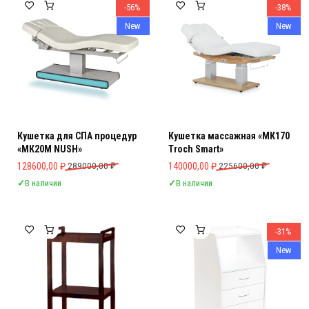
-56%
-38%
New
New
Кушетка для СПА процедур
Кушетка массажная «МК170
«МК20M NUSH»
Troch Smart»
Первоначальная цена составляла 289000,00 ₽.
Текущая цена: 128600,00 ₽.
Первоначальная цена составляла 
Текущая цена: 140000,00 ₽.
128600,00
₽
289000,00
₽
140000,00
₽
225600,00
₽
✓
В наличии
✓
В наличии
-31%
New