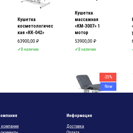
Кушетка
Кушетка
массажная
косметологичес
«КМ-3007» 1
кая «КК-042»
мотор
63900,00
₽
53900,00
₽
✓
В наличии
✓
В наличии
-25%
New
СПА кушетка
Компания
Информация
«Милана 2»
 компании
Доставка
Первоначальная цена составл
Текущая цена: 165000,00 ₽.
165000,00
₽
220000,00
₽
окументы
Оплата