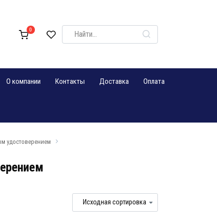
Search
0
for:
О компании
Контакты
Доставка
Оплата
ым удостоверением
верением