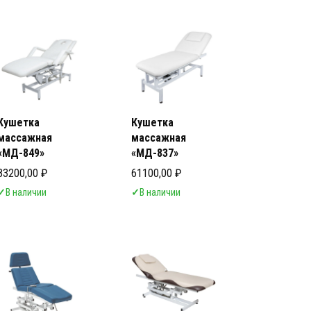
ки с регистрационным удостоверением
ки с регистрационным удостоверением
Кушетка
Кушетка
массажная
массажная
«МД-849»
«МД-837»
83200,00
₽
61100,00
₽
✓
В наличии
✓
В наличии