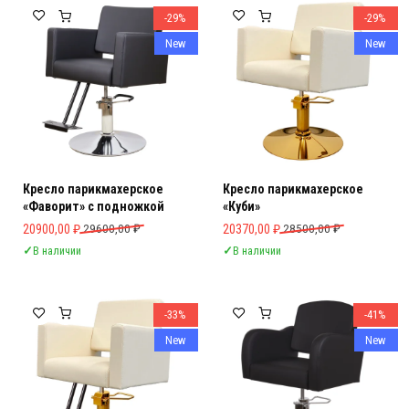
-29%
-29%
New
New
Кресло парикмахерское
Кресло парикмахерское
«Фаворит» с подножкой
«Куби»
Первоначальная цена составляла 29600,00 ₽.
Текущая цена: 20900,00 ₽.
Первоначальная цена составляла 
Текущая цена: 20370,00 ₽.
20900,00
₽
29600,00
₽
20370,00
₽
28500,00
₽
✓
В наличии
✓
В наличии
-33%
-41%
New
New