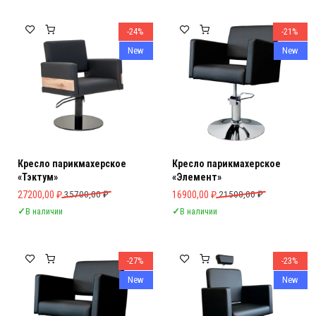
-24%
-21%
New
New
Кресло парикмахерское
Кресло парикмахерское
«Тэктум»
«Элемент»
Первоначальная цена составляла 35700,00 ₽.
Текущая цена: 27200,00 ₽.
Первоначальная цена составляла 
Текущая цена: 16900,00 ₽.
27200,00
₽
35700,00
₽
16900,00
₽
21500,00
₽
✓
В наличии
✓
В наличии
-27%
-23%
New
New