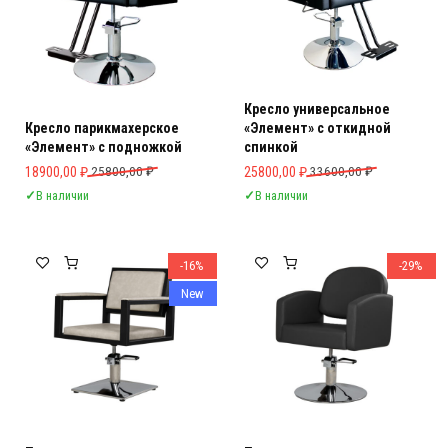
Кресло универсальное
Кресло парикмахерское
«Элемент» с откидной
«Элемент» с подножкой
спинкой
Первоначальная цена составляла 25800,00 ₽.
Текущая цена: 18900,00 ₽.
Первоначальная цена составляла 
Текущая цена: 25800,00 ₽.
18900,00
₽
25800,00
₽
25800,00
₽
33600,00
₽
✓
В наличии
✓
В наличии
-16%
-29%
New