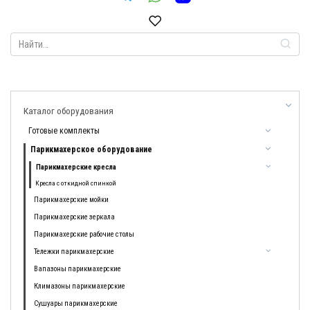
Search
for:
Каталог оборудования
Готовые комплекты
Парикмахерское оборудование
Парикмахерские кресла
Кресла с откидной спинкой
Парикмахерские мойки
Парикмахерские зеркала
Парикмахерские рабочие столы
Тележки парикмахерские
Вапазоны парикмахерские
Климазоны парикмахерские
Сушуары парикмахерские