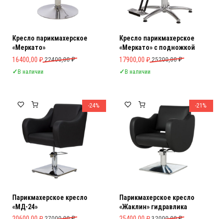
Кресло парикмахерское
Кресло парикмахерское
«Меркато»
«Меркато» с подножкой
Первоначальная цена составляла 22400,00 ₽.
Текущая цена: 16400,00 ₽.
Первоначальная цена составляла 
Текущая цена: 17900,00 ₽.
16400,00
₽
22400,00
₽
17900,00
₽
25200,00
₽
✓
В наличии
✓
В наличии
-24%
-21%
Парикмахерское кресло
Парикмахерское кресло
«МД-24»
«Жаклин» гидравлика
Первоначальная цена составляла 27000,00 ₽.
Текущая цена: 20600,00 ₽.
Первоначальная цена составляла 
Текущая цена: 25400,00 ₽.
20600,00
₽
27000,00
₽
25400,00
₽
32000,00
₽