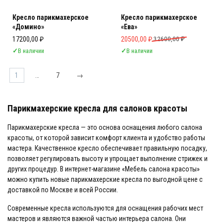
Кресло парикмахерское
Кресло парикмахерское
«Домино»
«Ева»
Первоначальная цена составляла 
Текущая цена: 20500,00 ₽.
17200,00
₽
20500,00
₽
32600,00
₽
✓
В наличии
✓
В наличии
1
…
7
→
Парикмахерские кресла для салонов красоты
Парикмахерские кресла — это основа оснащения любого салона
красоты, от которой зависит комфорт клиента и удобство работы
мастера. Качественное кресло обеспечивает правильную посадку,
позволяет регулировать высоту и упрощает выполнение стрижек и
других процедур. В интернет-магазине «Мебель салона красоты»
можно купить новые парикмахерские кресла по выгодной цене с
доставкой по Москве и всей России.
Современные кресла используются для оснащения рабочих мест
мастеров и являются важной частью интерьера салона. Они