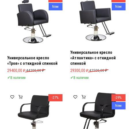
New
New
Универсальное кресло
Универсальное кресло
«Атлантика» с откидной
«Троя» с откидной спинкой
спинкой
Первоначальная цена составляла 44200,00 ₽.
Текущая цена: 29400,00 ₽.
Первоначальная цена составляла 
Текущая цена: 29300,00 ₽.
29400,00
₽
44200,00
₽
29300,00
₽
42500,00
₽
✓
В наличии
✓
В наличии
-27%
-29%
New