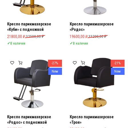
Кресло парикмахерское
Кресло парикмахерское
«Куби» с подножкой
«Родос»
Первоначальная цена составляла 32500,00 ₽.
Текущая цена: 21800,00 ₽.
Первоначальная цена составляла 
Текущая цена: 19600,00 ₽.
21800,00
₽
32500,00
₽
19600,00
₽
33200,00
₽
✓
В наличии
✓
В наличии
-27%
-21%
New
New
Кресло парикмахерское
Кресло парикмахерское
«Родос» с подножкой
«Троя»