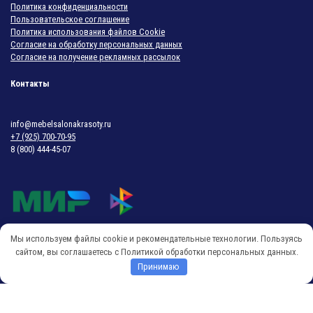
Политика конфиденциальности
Пользовательское соглашение
Политика использования файлов Cookie
Согласие на обработку персональных данных
Согласие на получение рекламных рассылок
Контакты
info@mebelsalonakrasoty.ru
+7 (925) 700-70-95
8 (800) 444-45-07
Мы используем файлы cookie и рекомендательные технологии. Пользуясь
© 2018-2026 Мебель Салона Красоты
сайтом, вы соглашаетесь с Политикой обработки персональных данных.
Принимаю
O
p
e