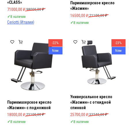
«CLASS»
Парикмахерское кресло
«Жасмин»
Первоначальная цена составляла 98000,00 ₽.
Текущая цена: 71000,00 ₽.
71000,00
₽
98000,00
₽
Первоначальная цена составляла 
Текущая цена: 16500,00 ₽.
16500,00
₽
21100,00
₽
✓
В наличии
Ceriotti (Италия)
✓
В наличии
-22%
-23%
New
New
Универсальное кресло
Парикмахерское кресло
«Жасмин» с откидной
«Жасмин» с подножкой
спинкой
Первоначальная цена составляла 23100,00 ₽.
Текущая цена: 18000,00 ₽.
Первоначальная цена составляла 
Текущая цена: 25700,00 ₽.
18000,00
₽
23100,00
₽
25700,00
₽
33540,00
₽
✓
В наличии
✓
В наличии