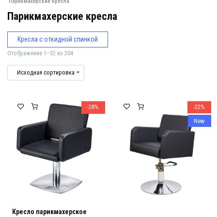
Парикмахерские кресла
Парикмахерские кресла
Кресла с откидной спинкой
Отображение 1–32 из 204
Парикмахерские кресла
Парикмахерские кресла для салонов 
-28%
-22%
New
Кресло парикмахерское