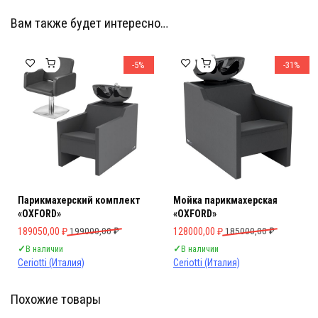
Вам также будет интересно…
Мебель Салона Красоты
Мебель Салона Красоты
-5%
-31%
Парикмахерский комплект
Мойка парикмахерская
«OXFORD»
«OXFORD»
Первоначальная цена составляла 199000,00 ₽.
Текущая цена: 189050,00 ₽.
Первоначальная цена составляла 
Текущая цена: 128000,00 ₽.
189050,00
₽
199000,00
₽
128000,00
₽
185000,00
₽
✓
В наличии
✓
В наличии
Ceriotti (Италия)
Ceriotti (Италия)
Похожие товары