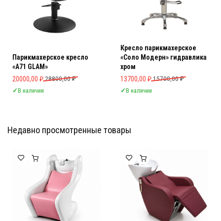
Кресло парикмахерское
Парикмахерское кресло
«Соло Модерн» гидравлика
«A71 GLAM»
хром
Первоначальная цена составляла 28800,00 ₽.
Текущая цена: 20000,00 ₽.
Первоначальная цена составляла 
Текущая цена: 13700,00 ₽.
20000,00
₽
28800,00
₽
13700,00
₽
15700,00
₽
✓
В наличии
✓
В наличии
Недавно просмотренные товары
Мебель Салона Красоты
Мебель Салона Красоты