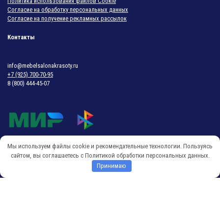
Политика использования файлов Cookie
Согласие на обработку персональных данных
Согласие на получение рекламных рассылок
Контакты
info@mebelsalonakrasoty.ru
+7 (925) 700-70-95
8 (800) 444-45-07
Мы используем файлы cookie и рекомендательные технологии. Пользуясь
© 2018-2026 Мебель Салона Красоты
сайтом, вы соглашаетесь с Политикой обработки персональных данных.
Принимаю
O
p
e
n
c