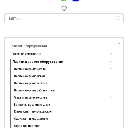
Search
for:
Каталог оборудования
Готовые комплекты
Парикмахерское оборудование
Парикмахерские кресла
Парикмахерские мойки
Парикмахерские зеркала
Парикмахерские рабочие столы
Тележки парикмахерские
Вапазоны парикмахерские
Климазоны парикмахерские
Сушуары парикмахерские
Стулья для мастеров