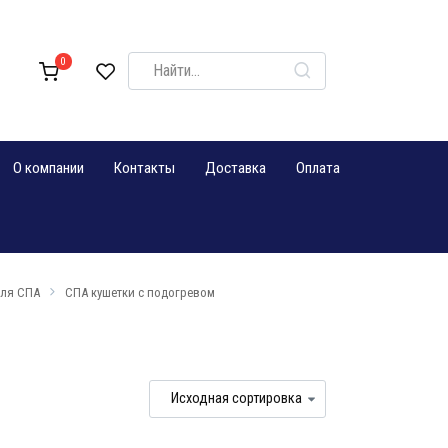
Search
0
for:
О компании
Контакты
Доставка
Оплата
для СПА
СПА кушетки с подогревом