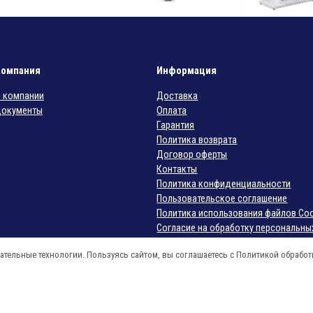
Кушетка
Спа-кушетка
массажная
«МД-826» с
«FLORENCE»
подогревом и
Компания
Информация
подсветкой
Первоначальная цена составляла 999100,00 
Текущая цена: 905000,00 ₽.
905000,00
₽
999100,00
₽
 компании
Доставка
Первоначальная
Текущая цена: 
225000,00
₽
28
Под заказ
окументы
Оплата
Lemi (Италия)
✓
В наличии
Гарантия
Политика возврата
Договор оферты
Контакты
Политика конфиденциальности
Пользовательское соглашение
Политика использования файлов Coo
Согласие на обработку персональны
Согласие на получение рекламных р
ательные технологии. Пользуясь сайтом, вы соглашаетесь с Политикой обрабо