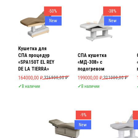
СПА к
СПА к
-50%
-38%
New
New
Кушетка для
СПА процедур
СПА кушетка
«SPA150T EL REY
«МД-308» с
DE LA TIERRA»
подогревом
Первоначальная цена составляла 326900,00 ₽.
Текущая цена: 164000,00 ₽.
Первоначальная цена составл
Текущая цена: 199000,00 ₽.
164000,00
₽
326900,00
₽
199000,00
₽
321000,00
₽
✓
В наличии
✓
В наличии
-9%
New