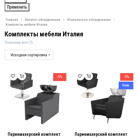
Применить
Главная
Каталог оборудования
Итальянское оборудование
Комплекты мебели Италия
Комплекты мебели Италия
Показаны все (7)
Комплекты мебели Италия
Комплекты мебели Италия
-5%
-5%
New
Парикмахерский комплект
Парикмахерский комплект