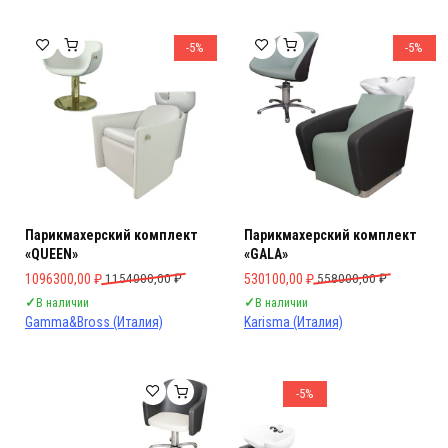
-5%
-5%
Парикмахерский комплект
Парикмахерский комплект
«QUEEN»
«GALA»
Первоначальная цена составляла 1154000,00 ₽.
Текущая цена: 1096300,00 ₽.
Первоначальная цена составляла 
Текущая цена: 530100,00 ₽.
1096300,00
₽
1154000,00
₽
530100,00
₽
558000,00
₽
✓
В наличии
✓
В наличии
Gamma&Bross (Италия)
Karisma (Италия)
-5%