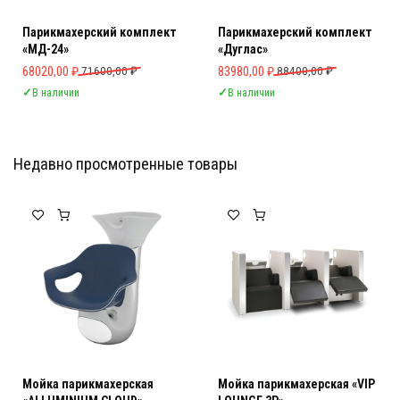
Парикмахерский комплект
Парикмахерский комплект
«МД-24»
«Дуглас»
Первоначальная цена составляла 71600,00 ₽.
Текущая цена: 68020,00 ₽.
Первоначальная цена составляла 
Текущая цена: 83980,00 ₽.
68020,00
₽
71600,00
₽
83980,00
₽
88400,00
₽
✓
В наличии
✓
В наличии
Недавно просмотренные товары
Мебель Салона Красоты
Мебель Салона Красоты
Мойка парикмахерская
Мойка парикмахерская «VIP