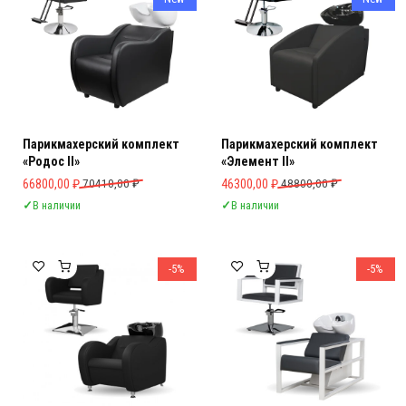
Парикмахерский комплект
Парикмахерский комплект
«Родос II»
«Элемент II»
Первоначальная цена составляла 70410,00 ₽.
Текущая цена: 66800,00 ₽.
Первоначальная цена составляла 
Текущая цена: 46300,00 ₽.
66800,00
₽
70410,00
₽
46300,00
₽
48800,00
₽
✓
В наличии
✓
В наличии
-5%
-5%