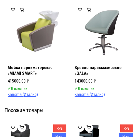
Мебель Салона Красоты
Мебель Салона Красоты
Мойка парикмахерская
Кресло парикмахерское
«MIAMI SMART»
«GALA»
415000,00
₽
143000,00
₽
✓
В наличии
✓
В наличии
Karisma (Италия)
Karisma (Италия)
Похожие товары
Мебель Салона Красоты
Мебель Салона Красоты
-5%
-5%
New
New