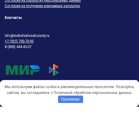
Согласие на обработку персональных данных
Согласие на получение рекламных рассылок
Контакты
info@mebelsalonakrasoty.ru
+7 (925) 700-70-95
8 (800) 444-45-07
Мы используем файлы cookie и рекомендательные технологии. Пользуясь
© 2018-2026 Мебель Салона Красоты
сайтом, вы соглашаетесь с Политикой обработки персональных данных.
Принимаю
O
p
e
n
c
h