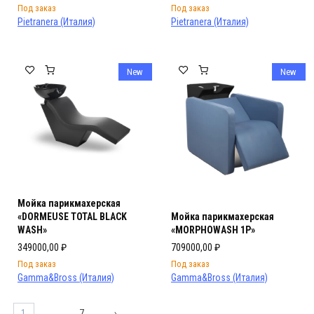
Под заказ
Под заказ
Pietranera (Италия)
Pietranera (Италия)
New
New
Мойка парикмахерская
«DORMEUSE TOTAL BLACK
Мойка парикмахерская
WASH»
«MORPHOWASH 1P»
349000,00
₽
709000,00
₽
Под заказ
Под заказ
Gamma&Bross (Италия)
Gamma&Bross (Италия)
1
…
7
→