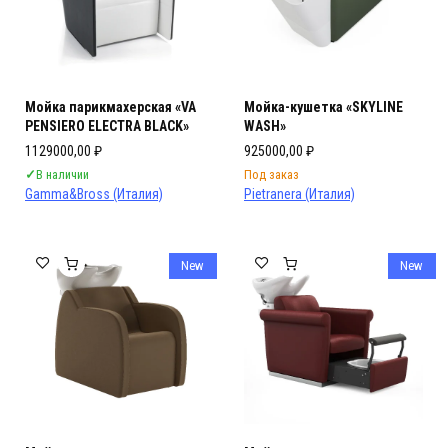
Мойка парикмахерская «VA
Мойка-кушетка «SKYLINE
PENSIERO ELECTRA BLACK»
WASH»
1129000,00
₽
925000,00
₽
✓
В наличии
Под заказ
Gamma&Bross (Италия)
Pietranera (Италия)
New
New