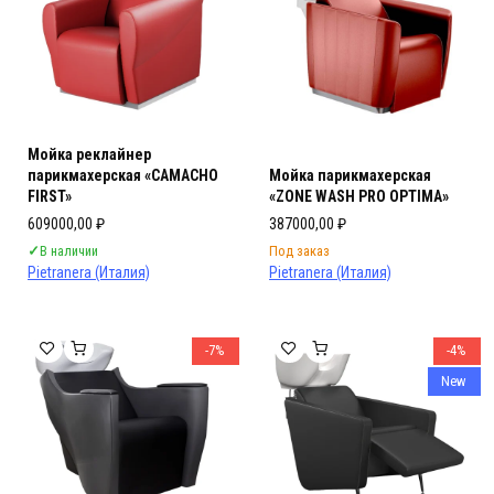
Мойка реклайнер
парикмахерская «CAMACHO
Мойка парикмахерская
FIRST»
«ZONE WASH PRO OPTIMA»
609000,00
₽
387000,00
₽
✓
В наличии
Под заказ
Pietranera (Италия)
Pietranera (Италия)
-7%
-4%
New