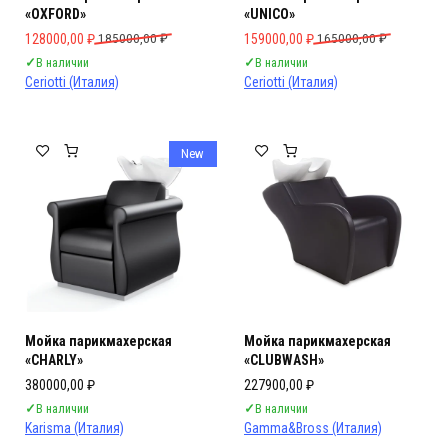
«OXFORD»
«UNICO»
Первоначальная цена составляла 185000,00 ₽.
Текущая цена: 128000,00 ₽.
Первоначальная цена составляла 
Текущая цена: 159000,00 ₽.
128000,00
₽
185000,00
₽
159000,00
₽
165000,00
₽
✓
В наличии
✓
В наличии
Ceriotti (Италия)
Ceriotti (Италия)
New
Мойка парикмахерская
Мойка парикмахерская
«CHARLY»
«CLUBWASH»
380000,00
₽
227900,00
₽
✓
В наличии
✓
В наличии
Karisma (Италия)
Gamma&Bross (Италия)