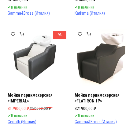
✓
В наличии
✓
В наличии
Gamma&Bross (Италия)
Karisma (Италия)
-9%
Мойка парикмахерская
Мойка парикмахерская
«IMPERIAL»
«FLATIRON 1P»
Первоначальная цена составляла 350000,00 ₽.
Текущая цена: 317900,00 ₽.
317900,00
₽
350000,00
₽
321900,00
₽
✓
В наличии
✓
В наличии
Ceriotti (Италия)
Gamma&Bross (Италия)