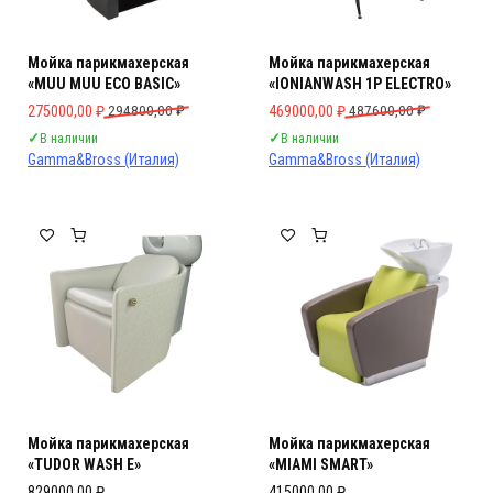
Мойка парикмахерская
Мойка парикмахерская
«MUU MUU ECO BASIC»
«IONIANWASH 1P ELECTRO»
Первоначальная цена составляла 294800,00 ₽.
Текущая цена: 275000,00 ₽.
Первоначальная цена составляла 
Текущая цена: 469000,00 ₽.
275000,00
₽
294800,00
₽
469000,00
₽
487600,00
₽
✓
В наличии
✓
В наличии
Gamma&Bross (Италия)
Gamma&Bross (Италия)
Мойка парикмахерская
Мойка парикмахерская
«TUDOR WASH E»
«MIAMI SMART»
829000,00
₽
415000,00
₽