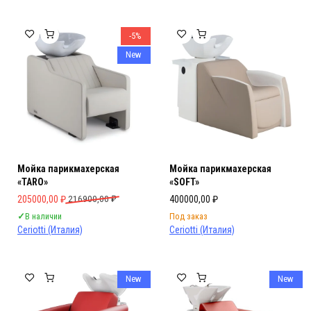
-5%
New
Мойка парикмахерская
Мойка парикмахерская
«TARO»
«SOFT»
Первоначальная цена составляла 216900,00 ₽.
Текущая цена: 205000,00 ₽.
205000,00
₽
216900,00
₽
400000,00
₽
✓
В наличии
Под заказ
Ceriotti (Италия)
Ceriotti (Италия)
New
New