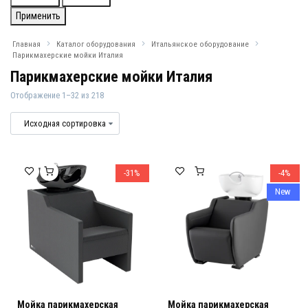
Применить
Главная
Каталог оборудования
Итальянское оборудование
Парикмахерские мойки Италия
Парикмахерские мойки Италия
Отображение 1–32 из 218
Парикмахерские мойки Италия
Парикмахерские мойки Италия
-31%
-4%
New
Мойка парикмахерская
Мойка парикмахерская