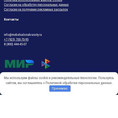
Согласие на обработку персональных данных
Согласие на получение рекламных рассылок
Контакты
info@mebelsalonakrasoty.ru
+7 (925) 700-70-95
8 (800) 444-45-07
Мы используем файлы cookie и рекомендательные технологии. Пользуясь
© 2018-2026 Мебель Салона Красоты
сайтом, вы соглашаетесь с Политикой обработки персональных данных.
Принимаю
O
p
e
n
c