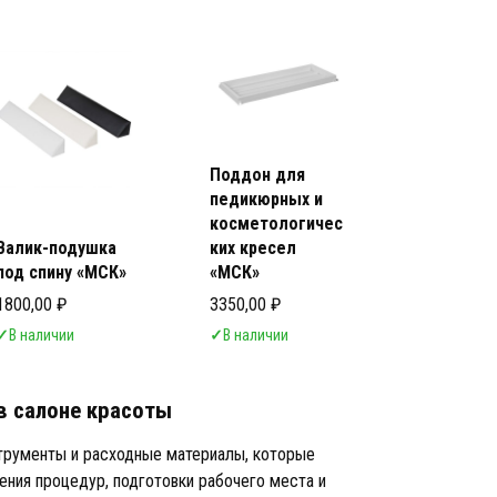
суары косметологические
суары косметологические для работы в салоне красоты Аксессуары
Поддон для
педикюрных и
косметологичес
Валик-подушка
ких кресел
под спину «МСК»
«МСК»
1800,00
₽
3350,00
₽
✓
В наличии
✓
В наличии
в салоне красоты
трументы и расходные материалы, которые
ния процедур, подготовки рабочего места и