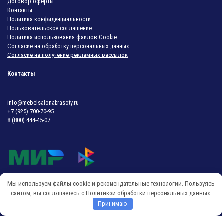
Договор оферты
Контакты
Политика конфиденциальности
Пользовательское соглашение
Политика использования файлов Cookie
Согласие на обработку персональных данных
Согласие на получение рекламных рассылок
Контакты
info@mebelsalonakrasoty.ru
+7 (925) 700-70-95
8 (800) 444-45-07
Мы используем файлы cookie и рекомендательные технологии. Пользуясь
© 2018-2026 Мебель Салона Красоты
сайтом, вы соглашаетесь с Политикой обработки персональных данных.
Принимаю
O
p