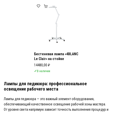
Лампы для педикюра
Лампы для педикюра: профессиональн
Бестеневая лампа «4BLANC
Le Clair» на стойке
14480,00
₽
✓
В наличии
Лампы для педикюра: профессиональное
освещение рабочего места
Лампы для педикюра — это важный элемент оборудования,
обеспечивающий качественное освещение рабочей зоны мастера.
От уровня света напрямую зависит точность выполнения процедур и