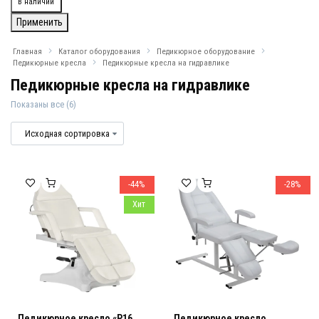
Доступность
В наличии
Применить
Главная
Каталог оборудования
Педикюрное оборудование
Педикюрные кресла
Педикюрные кресла на гидравлике
Педикюрные кресла на гидравлике
Показаны все (6)
Педикюрные кресла на гидравлике
Педикюрные кресла на гидравлике
-44%
-28%
Хит
Педикюрное кресло «P16
Педикюрное кресло