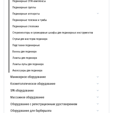
Педикюрные СПА комплексы
Педикюрные группы
Педикюрные аппараты
Педикюрные тележки и тумбы
Педикюрные стеллажи
Стерилизаторы и сухожаровые шкафы для педикюрных инструментов
Стулья для мастеров педикюра
Подставки педикюрные
Ванны для педикюра
Лампы для педикюра
Лампы-лупы для педикюра
Аксессуары для педикюра
Маникюрное оборудование
Косметологическое оборудование
SPA оборудование
Массажное оборудование
Оборудование с регистрационным удостоверением
Оборудование для барбершопа