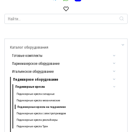
Search
for:
Каталог оборудования
Готовые комплекты
Парикмахерское оборудование
Итальянское оборудование
Педикюрное оборудование
Педикюрные кресла
Педикюрные кресла складные
Педикюрные кресла механические
Педикюрные кресла на гидравлике
Педикюрные кресла с электроприводом
Педикюрные кресла реклайнеры
Педикюрные кресла Трон