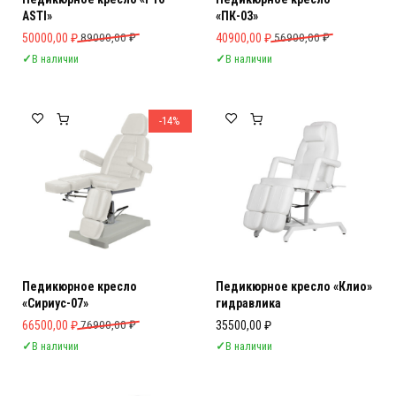
ASTI»
«ПК-03»
Первоначальная цена составляла 89000,00 ₽.
Текущая цена: 50000,00 ₽.
Первоначальная цена составляла 
Текущая цена: 40900,00 ₽.
50000,00
₽
89000,00
₽
40900,00
₽
56900,00
₽
✓
В наличии
✓
В наличии
-14%
Педикюрное кресло
Педикюрное кресло «Клио»
«Сириус-07»
гидравлика
Первоначальная цена составляла 76900,00 ₽.
Текущая цена: 66500,00 ₽.
66500,00
₽
76900,00
₽
35500,00
₽
✓
В наличии
✓
В наличии