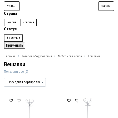
Страна
Страна
Россия
Испания
Статус
Доступность
В наличии
Применить
Главная
Каталог оборудования
Мебель для холла
Вешалки
Вешалки
Показаны все (5)
Вешалки
Вешалки для салонов красоты и холл