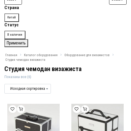
Страна
Страна
Китай
Статус
Доступность
В наличии
Применить
Главная
Каталог оборудования
Оборудование для визажистов
Студия чемодан визажиста
Студия чемодан визажиста
Показаны все (6)
Студия чемодан визажиста
Студии и чемоданы для визажистов 