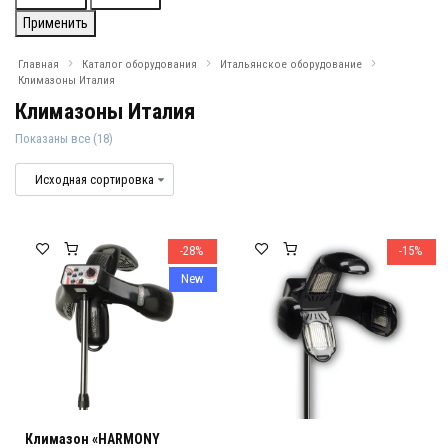
Применить
Главная
Каталог оборудования
Итальянское оборудование
Климазоны Италия
Климазоны Италия
Показаны все (18)
Климазоны Италия
Климазоны Италия
-28%
-15%
New
Климазон «HARMONY