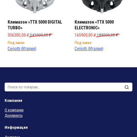
Климазон «TTX 5000 DIGITAL
Климазон «TTX 5000
TURBO»
ELECTRONIC»
Первоначальная цена составляла 345000,00 ₽.
Текущая цена: 306300,00 ₽.
Первоначальная цена составляла 
Текущая цена: 165900,00 ₽.
306300,00
₽
345000,00
₽
165900,00
₽
189000,00
₽
Под заказ
Под заказ
Ceriotti (Италия)
Ceriotti (Италия)
Искать:
Компания
О компании
Документы
Информация