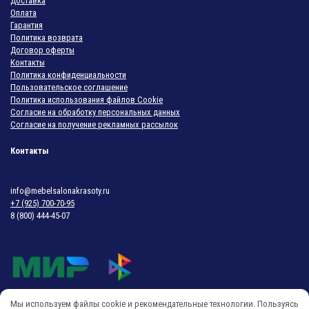
Доставка
Оплата
Гарантия
Политика возврата
Договор оферты
Контакты
Политика конфиденциальности
Пользовательское соглашение
Политика использования файлов Cookie
Согласие на обработку персональных данных
Согласие на получение рекламных рассылок
Контакты
info@mebelsalonakrasoty.ru
+7 (925) 700-70-95
8 (800) 444-45-07
Мы используем файлы cookie и рекомендательные технологии. Пользуясь
© 2018-2026 Мебель Салона Красоты