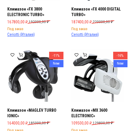
Климазон «FX 3800
Климазон «FX 4000 DIGITAL
ELECTRONIC TURBO»
TURBO»
Первоначальная цена составляла 192000,00 ₽.
Текущая цена: 167800,00 ₽.
Первоначальная цена составляла 
Текущая цена: 187400,00 ₽.
167800,00
₽
192000,00
₽
187400,00
₽
220000,00
₽
Под заказ
Под заказ
Ceriotti (Италия)
Ceriotti (Италия)
-11%
-16%
New
New
Климазон «MAGLEV TURBO
Климазон «MX 3600
IONIC»
ELECTRONIC»
Первоначальная цена составляла 185000,00 ₽.
Текущая цена: 164000,00 ₽.
Первоначальная цена составляла 
Текущая цена: 109500,00 ₽.
164000,00
₽
185000,00
₽
109500,00
₽
129800,00
₽
Под заказ
Под заказ