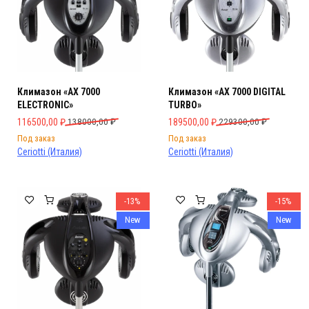
Климазон «AX 7000
Климазон «AX 7000 DIGITAL
ELECTRONIC»
TURBO»
Первоначальная цена составляла 138000,00 ₽.
Текущая цена: 116500,00 ₽.
Первоначальная цена составляла 
Текущая цена: 189500,00 ₽.
116500,00
₽
138000,00
₽
189500,00
₽
229300,00
₽
Под заказ
Под заказ
Ceriotti (Италия)
Ceriotti (Италия)
-13%
-15%
New
New