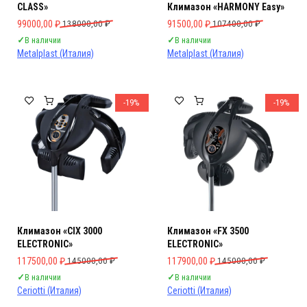
CLASS»
Климазон «HARMONY Easy»
Первоначальная цена составляла 138000,00 ₽.
Текущая цена: 99000,00 ₽.
Первоначальная цена составляла 
Текущая цена: 91500,00 ₽.
99000,00
₽
138000,00
₽
91500,00
₽
107400,00
₽
✓
В наличии
✓
В наличии
Metalplast (Италия)
Metalplast (Италия)
-19%
-19%
Климазон «CIX 3000
Климазон «FX 3500
ELECTRONIC»
ELECTRONIC»
Первоначальная цена составляла 145000,00 ₽.
Текущая цена: 117500,00 ₽.
Первоначальная цена составляла 
Текущая цена: 117900,00 ₽.
117500,00
₽
145000,00
₽
117900,00
₽
145000,00
₽
✓
В наличии
✓
В наличии
Ceriotti (Италия)
Ceriotti (Италия)