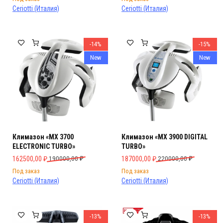
Ceriotti (Италия)
Ceriotti (Италия)
-14%
-15%
New
New
Климазон «MX 3700
Климазон «MX 3900 DIGITAL
ELECTRONIC TURBO»
TURBO»
Первоначальная цена составляла 190000,00 ₽.
Текущая цена: 162500,00 ₽.
Первоначальная цена составляла 
Текущая цена: 187000,00 ₽.
162500,00
₽
190000,00
₽
187000,00
₽
220000,00
₽
Под заказ
Под заказ
Ceriotti (Италия)
Ceriotti (Италия)
-13%
-13%