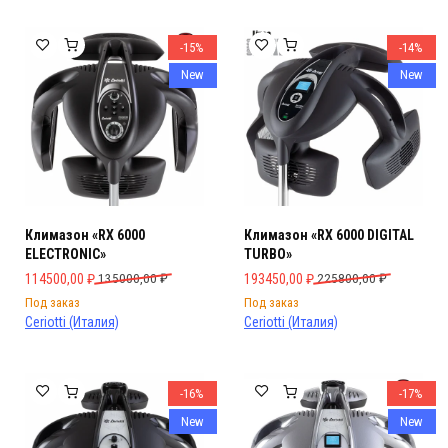
-15%
-14%
New
New
Климазон «RX 6000
Климазон «RX 6000 DIGITAL
ELECTRONIC»
TURBO»
Первоначальная цена составляла 135000,00 ₽.
Текущая цена: 114500,00 ₽.
Первоначальная цена составляла 
Текущая цена: 193450,00 ₽.
114500,00
₽
135000,00
₽
193450,00
₽
225800,00
₽
Под заказ
Под заказ
Ceriotti (Италия)
Ceriotti (Италия)
-16%
-17%
New
New