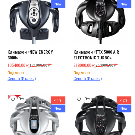
New
New
Климазон «NEW ENERGY
Климазон «TTX 5000 AIR
3000»
ELECTRONIC TURBO»
Первоначальная цена составляла 121000,00 ₽.
Текущая цена: 105400,00 ₽.
Первоначальная цена составляла 
Текущая цена: 218000,00 ₽.
105400,00
₽
121000,00
₽
218000,00
₽
250000,00
₽
Под заказ
Под заказ
Ceriotti (Италия)
Ceriotti (Италия)
-11%
-12%
New
New