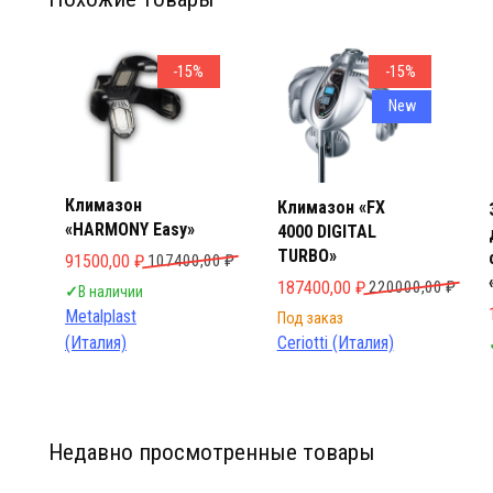
Мебел
Мебел
-15%
-15%
New
Климазон
Климазон «FX
«HARMONY Easy»
4000 DIGITAL
TURBO»
Первоначальная цена составляла 107400,00 ₽.
Текущая цена: 91500,00 ₽.
91500,00
₽
107400,00
₽
Первоначальная цена составл
Текущая цена: 187400,00 ₽.
187400,00
₽
220000,00
₽
✓
В наличии
Metalplast
Под заказ
(Италия)
Ceriotti (Италия)
Недавно просмотренные товары