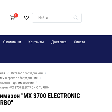
Search
0
for:
О компании
Контакты
Доставка
Оплата
вная
Каталог оборудования
икмахерское оборудование
мазоны парикмахерские
мазон «MX 3700 ELECTRONIC TURBO»
имазон "MX 3700 ELECTRONIC
RBO"