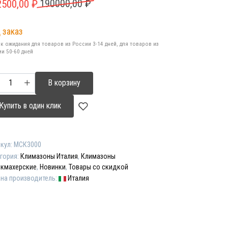
рвоначальная
кущая
2500,00
₽
190000,00
₽
на
а:
 заказ
ставляла
500,00 ₽.
к ожидания для товаров из России 3-14 дней, для товаров из
000,00 ₽.
и 50-60 дней
ичество
В корзину
ара
мазон
Купить в один клик
0
CTRONIC
кул:
МСК3000
BO"
гория:
Климазоны Италия
,
Климазоны
икмахерские
,
Новинки
,
Товары со скидкой
на производитель:
Италия