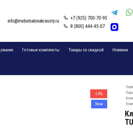
+7 (925) 700-70-95
info@mebelsalonakrasoty.ru
8 (800) 444-45-07
дование
Готовые комплекты
Товары со скидкой
Новинки
Гла
Пар
-14%
Кли
New
Кли
Кл
TU