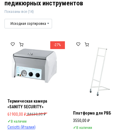
педикюрных инструментов
Показаны все (14)
Стерилизаторы и сухожаровые шкаф
Стерилизаторы и сухожаровые шкафы
-27%
Термическая камера
«SANITY SECURITY»
Платформа для РВБ
Первоначальная цена составляла 84630,00 ₽.
Текущая цена: 61900,00 ₽.
61900,00
₽
84630,00
₽
3550,00
₽
✓
В наличии
Ceriotti (Италия)
✓
В наличии