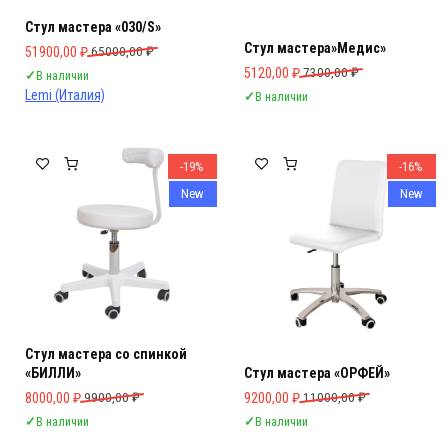
Стул мастера «030/S»
Стул мастера»Медис»
Первоначальная цена составляла 65000,00 ₽.
Текущая цена: 51900,00 ₽.
51900,00
₽
65000,00
₽
Первоначальная цена составляла 
Текущая цена: 5120,00 ₽.
5120,00
₽
7300,00
₽
✓
В наличии
Lemi (Италия)
✓
В наличии
-19%
-16%
New
New
Стул мастера со спинкой
«БИЛЛИ»
Стул мастера «ОРФЕЙ»
Первоначальная цена составляла 9900,00 ₽.
Текущая цена: 8000,00 ₽.
Первоначальная цена составляла 
Текущая цена: 9200,00 ₽.
8000,00
₽
9900,00
₽
9200,00
₽
11000,00
₽
✓
В наличии
✓
В наличии