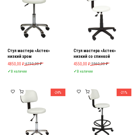
Стул мастера «Астек»
Стул мастера «Астек»
низкий хром
низкий со спинкой
Первоначальная цена составляла 6230,00 ₽.
Текущая цена: 4850,00 ₽.
Первоначальная цена составляла 
Текущая цена: 4550,00 ₽.
4850,00
₽
6230,00
₽
4550,00
₽
5960,00
₽
✓
В наличии
✓
В наличии
-24%
-21%