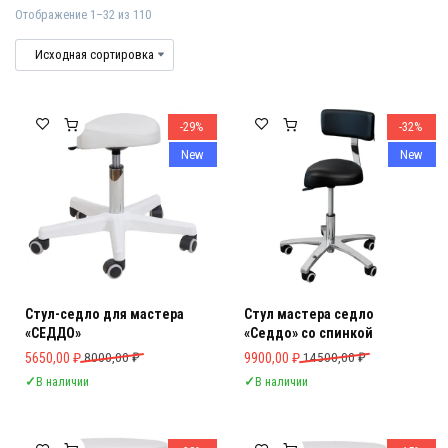
Отображение 1–32 из 110
Стулья для косметолога
Стулья косметолога для комфортной 
-29%
-32%
New
New
Стул-седло для мастера
Стул мастера седло
«СЕДДО»
«Седдо» со спинкой
Первоначальная цена составляла 8000,00 ₽.
Текущая цена: 5650,00 ₽.
Первоначальная цена составляла 
Текущая цена: 9900,00 ₽.
5650,00
₽
8000,00
₽
9900,00
₽
14500,00
₽
✓
В наличии
✓
В наличии