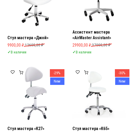
Aссистент мастера
Стул мастера «Джой»
«AirMaster Assistant»
Первоначальная цена составляла 12600,00 ₽.
Текущая цена: 9900,00 ₽.
Первоначальная цена составляла 
Текущая цена: 29900,00 ₽.
9900,00
₽
12600,00
₽
29900,00
₽
37000,00
₽
✓
В наличии
✓
В наличии
-29%
-30%
New
New
Стул мастера «К27»
Стул мастера «К65»