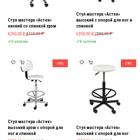
Стул мастера «Астек»
Стул мастера «Астек»
высокий с опорой для ног и
низкий со спинкой хром
спинкой
Первоначальная цена составляла 8230,00 ₽.
Текущая цена: 6250,00 ₽.
Первоначальная цена составляла 
Текущая цена: 6250,00 ₽.
6250,00
₽
8230,00
₽
6250,00
₽
7890,00
₽
✓
В наличии
✓
В наличии
-18%
-24%
Стул мастера «Астек»
высокий хром с опорой для
Стул мастера «Астек»
ног и спинкой
высокий с опорой для ног