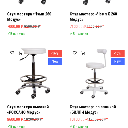
Стул мастера «Чэмп 260
Стул мастера «Чэмп Х 260
Модус»
Модус»
Первоначальная цена составляла 9500,00 ₽.
Текущая цена: 7000,00 ₽.
Первоначальная цена составляла 
Текущая цена: 7100,00 ₽.
7000,00
₽
9500,00
₽
7100,00
₽
9200,00
₽
✓
В наличии
✓
В наличии
-16%
-16%
New
New
Стул мастера высокий
Стул мастера со спинкой
«РОССАНО Модус»
«БИЛЛИ Модус»
Первоначальная цена составляла 10200,00 ₽.
Текущая цена: 8600,00 ₽.
Первоначальная цена составляла 
Текущая цена: 10100,00 ₽.
8600,00
₽
10200,00
₽
10100,00
₽
12000,00
₽
✓
В наличии
✓
В наличии