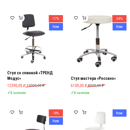
-17%
-24%
New
New
Стул со спинкой «ТРЕНД
Модус»
Стул мастера «Россано»
Первоначальная цена составляла 15000,00 ₽.
Текущая цена: 12390,00 ₽.
Первоначальная цена составляла 
Текущая цена: 6100,00 ₽.
12390,00
₽
15000,00
₽
6100,00
₽
8000,00
₽
✓
В наличии
✓
В наличии
-18%
New
New