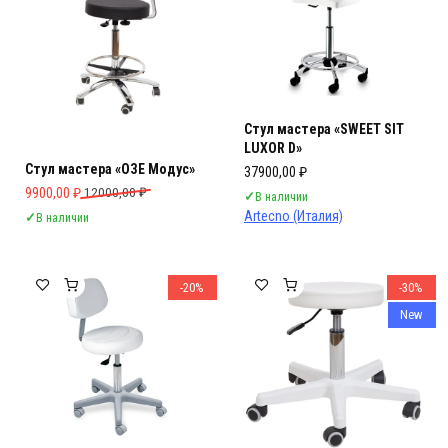
Стул мастера «SWEET SIT
LUXOR D»
Стул мастера «ОЗЕ Модус»
37900,00
₽
Первоначальная цена составляла 12000,00 ₽.
Текущая цена: 9900,00 ₽.
9900,00
₽
12000,00
₽
✓
В наличии
Artecno (Италия)
✓
В наличии
-20%
-30%
New