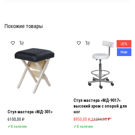
Похожие товары
Мебель Салона Красоты
Мебель Салона Красоты
-32%
New
Стул мастера «МД-9017»
высокий хром с опорой для
Стул мастера «МД-301»
ног
Первоначальная цена составляла 
Текущая цена: 8950,00 ₽.
6100,00
₽
8950,00
₽
13250,00
₽
✓
В наличии
✓
В наличии