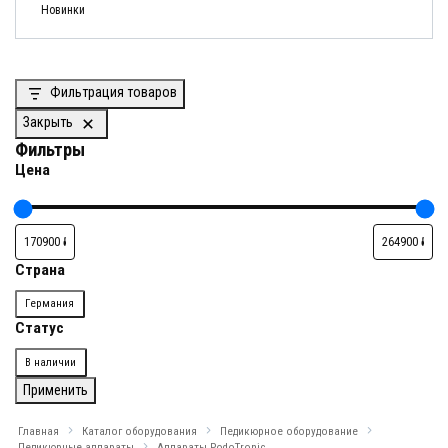
Новинки
Фильтрация товаров
Закрыть
Фильтры
Цена
Страна
Страна
Германия
Статус
Доступность
В наличии
Применить
Главная
Каталог оборудования
Педикюрное оборудование
Педикюрные аппараты
Аппараты PodoTronic