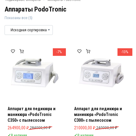
Аппараты PodoTronic
Показаны все (5)
Аппараты PodoTronic
Аппараты Podotronic для педикюра 
-7%
-13%
Аппарат для педикюра и
Аппарат для педикюра и
маникюра «PodoTronic
маникюра «PodoTronic
C350» с пылесосом
C300» с пылесосом
Первоначальная цена составляла 284000,00 ₽.
Текущая цена: 264900,00 ₽.
Первоначальная цена составляла 
Текущая цена: 210000,00 ₽.
264900,00
₽
284000,00
₽
210000,00
₽
240000,00
₽
✓
В наличии
✓
В наличии