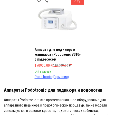
-14%
Аппарат для педикюра и
маникюра «Podotronic V310»
с пылесосом
Первоначальная цена составляла 198000,00 ₽.
Текущая цена: 170900,00 ₽.
170900,00
₽
198000,00
₽
✓
В наличии
PodoTronic (Германия)
Аппараты Podotronic для педикюра и подологии
Аппараты Podotronic — это профессиональное оборудование для
аппаратного педикюра и подологических процедур. Такие модели
используются в салонах красоты, подологических кабинетах,