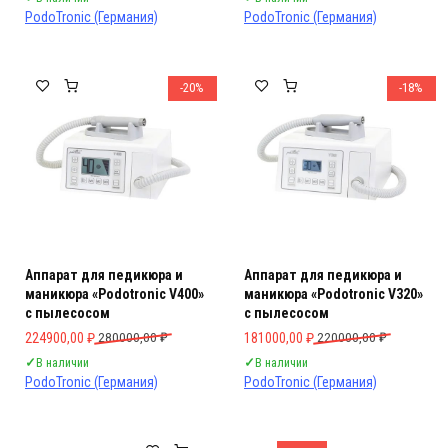
PodoTronic (Германия)
PodoTronic (Германия)
-20%
-18%
Аппарат для педикюра и
Аппарат для педикюра и
маникюра «Podotronic V400»
маникюра «Podotronic V320»
с пылесосом
с пылесосом
Первоначальная цена составляла 280000,00 ₽.
Текущая цена: 224900,00 ₽.
Первоначальная цена составляла 
Текущая цена: 181000,00 ₽.
224900,00
₽
280000,00
₽
181000,00
₽
220000,00
₽
✓
В наличии
✓
В наличии
PodoTronic (Германия)
PodoTronic (Германия)