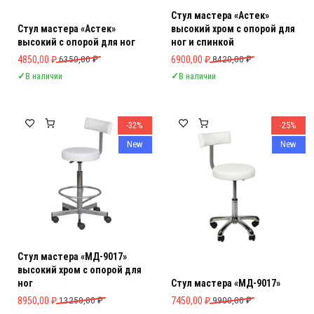
Стул мастера «Астек»
Стул мастера «Астек»
высокий хром с опорой для
высокий с опорой для ног
ног и спинкой
Первоначальная цена составляла 6350,00 ₽.
Текущая цена: 4850,00 ₽.
Первоначальная цена составляла 
Текущая цена: 6900,00 ₽.
4850,00
₽
6350,00
₽
6900,00
₽
8420,00
₽
✓
В наличии
✓
В наличии
-32%
-25%
New
New
Стул мастера «МД-9017»
высокий хром с опорой для
ног
Стул мастера «МД-9017»
Первоначальная цена составляла 13250,00 ₽.
Текущая цена: 8950,00 ₽.
Первоначальная цена составляла 
Текущая цена: 7450,00 ₽.
8950,00
₽
13250,00
₽
7450,00
₽
9900,00
₽