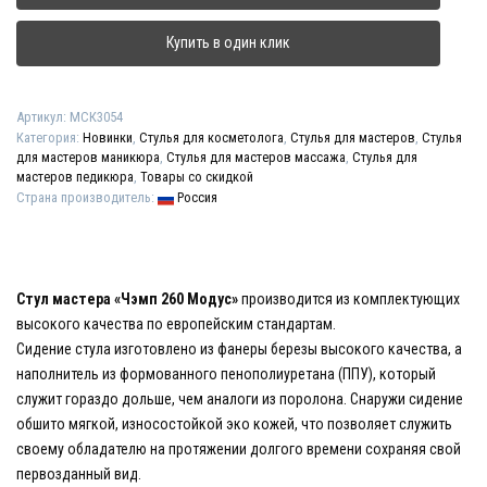
"Чэмп
260
Купить в один клик
Модус"
Артикул:
МСК3054
Категория:
Новинки
,
Стулья для косметолога
,
Стулья для мастеров
,
Стулья
для мастеров маникюра
,
Стулья для мастеров массажа
,
Стулья для
мастеров педикюра
,
Товары со скидкой
Страна производитель:
Россия
Стул мастера «Чэмп 260 Модус»
производится из комплектующих
высокого качества по европейским стандартам.
Сидение стула изготовлено из фанеры березы высокого качества, а
наполнитель из формованного пенополиуретана (ППУ), который
служит гораздо дольше, чем аналоги из поролона. Снаружи сидение
обшито мягкой, износостойкой эко кожей, что позволяет служить
своему обладателю на протяжении долгого времени сохраняя свой
первозданный вид.