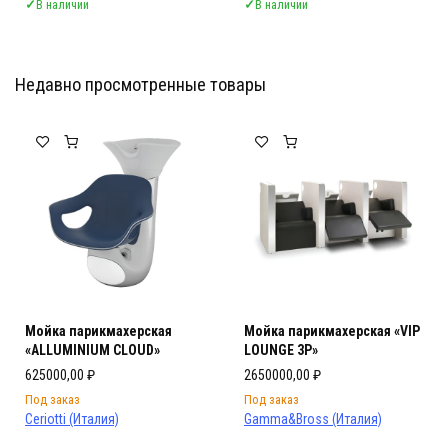
✓
В наличии
✓
В наличии
Недавно просмотренные товары
Мебель Салона Красоты
Мебель Салона Красоты
Мойка парикмахерская
Мойка парикмахерская «VIP
«ALLUMINIUM CLOUD»
LOUNGE 3P»
625000,00
₽
2650000,00
₽
Под заказ
Под заказ
Ceriotti (Италия)
Gamma&Bross (Италия)