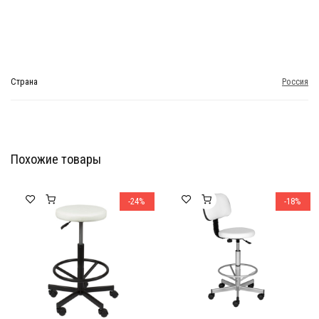
Страна
Россия
Похожие товары
Мебель Салона Красоты
Мебель Салона Красоты
-24%
-18%