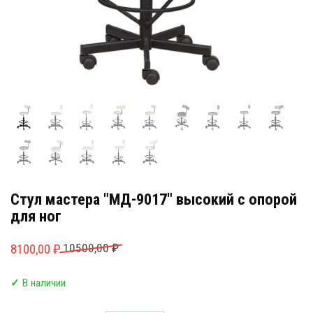
Стул мастера "МД-9017" высокий с опорой
для ног
Первоначальная
Текущая
10500,00
₽
8100,00
₽
цена
цена:
✓
В наличии
составляла
8100,00 ₽.
10500,00 ₽.