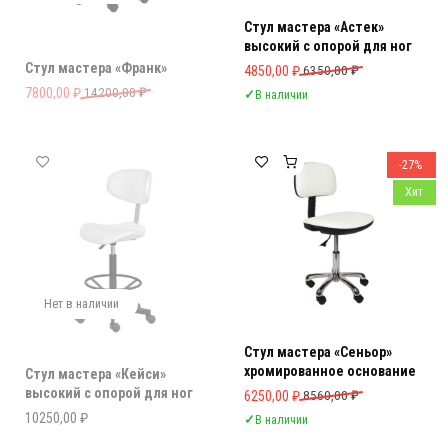
Стул мастера «Астек»
высокий с опорой для ног
Стул мастера «Франк»
Первоначальная цена составляла 
Текущая цена: 4850,00 ₽.
4850,00
₽
6350,00
₽
Первоначальная цена составляла 14200,00 ₽.
Текущая цена: 7800,00 ₽.
7800,00
₽
14200,00
₽
✓
В наличии
-27%
Хит
Нет в наличии
Стул мастера «Сеньор»
хромированное основание
Стул мастера «Кейси»
высокий с опорой для ног
Первоначальная цена составляла 
Текущая цена: 6250,00 ₽.
6250,00
₽
8560,00
₽
10250,00
₽
✓
В наличии