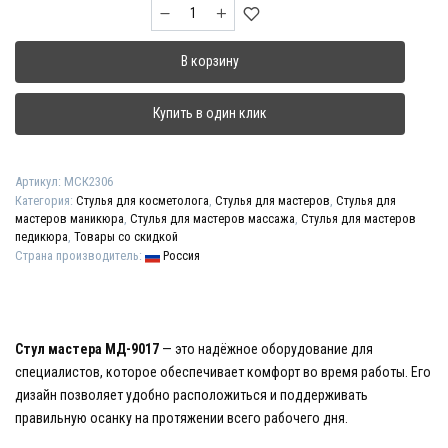
Количество
товара
Стул
В корзину
мастера
"МД-9017"
высокий
Купить в один клик
с
опорой
для
Артикул:
МСК2306
ног
Категория:
Стулья для косметолога
,
Стулья для мастеров
,
Стулья для
мастеров маникюра
,
Стулья для мастеров массажа
,
Стулья для мастеров
педикюра
,
Товары со скидкой
Страна производитель:
Россия
Стул мастера МД-9017
— это надёжное оборудование для
специалистов, которое обеспечивает комфорт во время работы. Его
дизайн позволяет удобно расположиться и поддерживать
правильную осанку на протяжении всего рабочего дня.