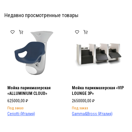
Недавно просмотренные товары
Мебель Салона Красоты
Мебель Салона Красоты
Мойка парикмахерская
Мойка парикмахерская «VIP
«ALLUMINIUM CLOUD»
LOUNGE 3P»
625000,00
₽
2650000,00
₽
Под заказ
Под заказ
Ceriotti (Италия)
Gamma&Bross (Италия)