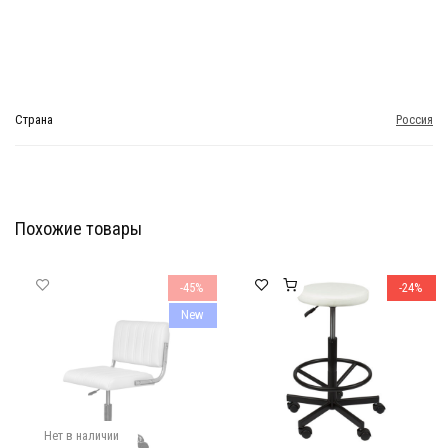
Страна
Россия
Похожие товары
Мебель Салона Красоты
Мебель Салона Красоты
-45%
-24%
New
Нет в наличии