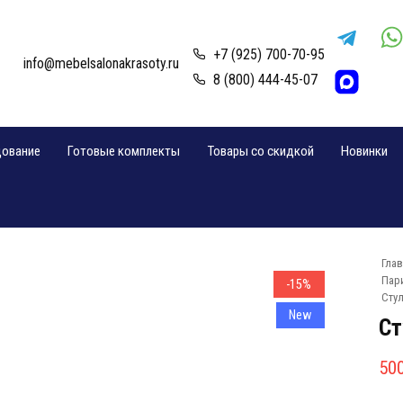
+7 (925) 700-70-95
info@mebelsalonakrasoty.ru
8 (800) 444-45-07
дование
Готовые комплекты
Товары со скидкой
Новинки
Гла
Пар
-15%
Стул
New
Ст
Пе
Те
50
це
цен