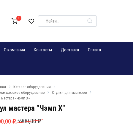
Search
0
for:
О компании
Контакты
Доставка
Оплата
вная
Каталог оборудования
икмахерское оборудование
Стулья для мастеров
 мастера «Чэмп Х»
ул мастера "Чэмп Х"
рвоначальная
кущая
00,00
₽
5900,00
₽
на
а: