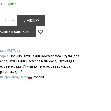
 наличии
ставляла
0,00 ₽.
0,00 ₽.
ичество
В корзину
ара
л
Купить в один клик
тера
мп
кул:
МСК3058
гория:
Новинки
,
Стулья для косметолога
,
Стулья для
теров
,
Стулья для мастеров маникюра
,
Стулья для
теров массажа
,
Стулья для мастеров педикюра
,
ары со скидкой
на производитель:
Россия