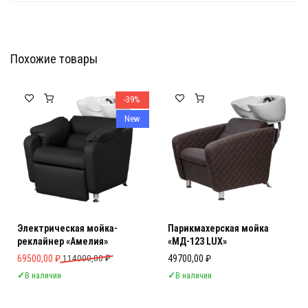
Похожие товары
Мебель Салона Красоты
Мебель Салона Красоты
-39%
New
Электрическая мойка-
Парикмахерская мойка
реклайнер «Амелия»
«МД-123 LUX»
Первоначальная цена составляла 114000,00 ₽.
Текущая цена: 69500,00 ₽.
69500,00
₽
114000,00
₽
49700,00
₽
✓
В наличии
✓
В наличии