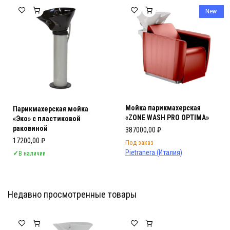
New
Мойка парикмахерская
Парикмахерская мойка
«ZONE WASH PRO OPTIMA»
«Эко» с пластиковой
раковиной
387000,00
₽
17200,00
₽
Под заказ
Pietranera (Италия)
✓
В наличии
Недавно просмотренные товары
Мебель Салона Красоты
Мебель Салона Красоты