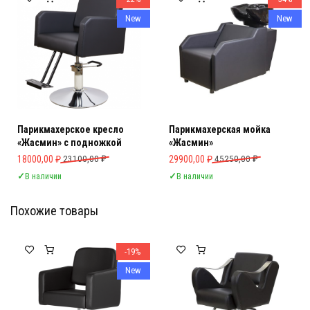
New
New
Парикмахерское кресло
Парикмахерская мойка
«Жасмин» с подножкой
«Жасмин»
Первоначальная цена составляла 23100,00 ₽.
Текущая цена: 18000,00 ₽.
Первоначальная цена составляла 
Текущая цена: 29900,00 ₽.
18000,00
₽
23100,00
₽
29900,00
₽
45250,00
₽
✓
В наличии
✓
В наличии
Похожие товары
Мебель Салона Красоты
Мебель Салона Красоты
-19%
New