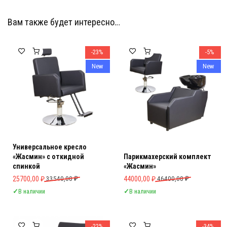
Вам также будет интересно…
Мебель Салона Красоты
Мебель Салона Красоты
-23%
-5%
New
New
Универсальное кресло
«Жасмин» с откидной
Парикмахерский комплект
спинкой
«Жасмин»
Первоначальная цена составляла 33540,00 ₽.
Текущая цена: 25700,00 ₽.
Первоначальная цена составляла 
Текущая цена: 44000,00 ₽.
25700,00
₽
33540,00
₽
44000,00
₽
46400,00
₽
✓
В наличии
✓
В наличии
-22%
-34%