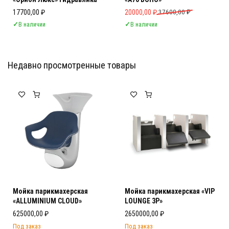
Первоначальная цена составляла 
Текущая цена: 20000,00 ₽.
17700,00
₽
20000,00
₽
37600,00
₽
✓
В наличии
✓
В наличии
Недавно просмотренные товары
Мебель Салона Красоты
Мебель Салона Красоты
Мойка парикмахерская
Мойка парикмахерская «VIP
«ALLUMINIUM CLOUD»
LOUNGE 3P»
625000,00
₽
2650000,00
₽
Под заказ
Под заказ