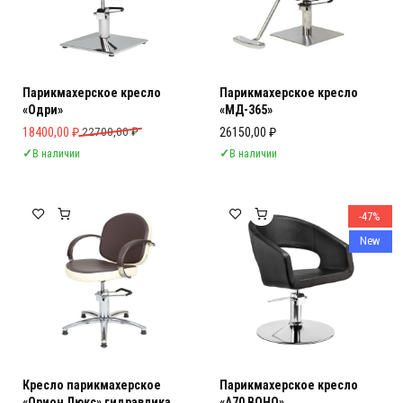
Парикмахерское кресло
Парикмахерское кресло
«Одри»
«МД-365»
Первоначальная цена составляла 22700,00 ₽.
Текущая цена: 18400,00 ₽.
18400,00
₽
22700,00
₽
26150,00
₽
✓
В наличии
✓
В наличии
-47%
New
Кресло парикмахерское
Парикмахерское кресло
«Орион Люкс» гидравлика
«A70 BOHO»