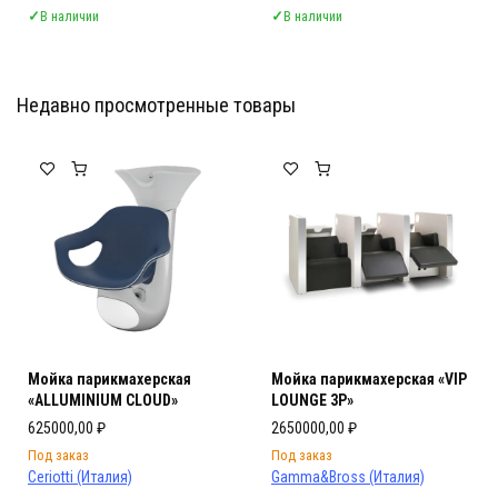
✓
В наличии
✓
В наличии
Недавно просмотренные товары
Мебель Салона Красоты
Мебель Салона Красоты
Мойка парикмахерская
Мойка парикмахерская «VIP
«ALLUMINIUM CLOUD»
LOUNGE 3P»
625000,00
₽
2650000,00
₽
Под заказ
Под заказ
Ceriotti (Италия)
Gamma&Bross (Италия)