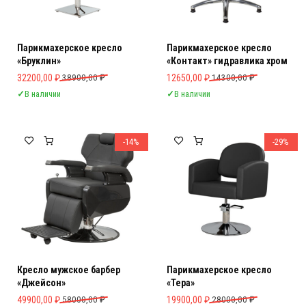
Парикмахерское кресло
Парикмахерское кресло
«Бруклин»
«Контакт» гидравлика хром
Первоначальная цена составляла 38900,00 ₽.
Текущая цена: 32200,00 ₽.
Первоначальная цена составляла 
Текущая цена: 12650,00 ₽.
32200,00
₽
38900,00
₽
12650,00
₽
14300,00
₽
✓
В наличии
✓
В наличии
-14%
-29%
Кресло мужское барбер
Парикмахерское кресло
«Джейсон»
«Тера»
Первоначальная цена составляла 58000,00 ₽.
Текущая цена: 49900,00 ₽.
Первоначальная цена составляла 
Текущая цена: 19900,00 ₽.
49900,00
₽
58000,00
₽
19900,00
₽
28000,00
₽