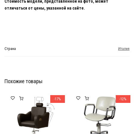
Стоимость модели, представленной на фото, может
отличаться от цены, указанной на сайте.
Страна
Италия
Похожие товары
Мебель Салона Красоты
Мебель Салона Красоты
-17%
-12%