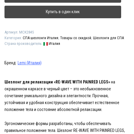
WAVE
WITH
Купить в один клик
ALUMINIUM
BASE"
Артикул:
МСК2845
Категория:
СПА шезлонги Италия
,
Товары со скидкой
,
Шезлонги для СПА
Страна производитель:
Италия
Бренд:
Lemi (Италия)
Шезлонг для релаксации «RE-WAVE WITH PAINRED LEGS»
на
окрашенном каркасе в черный цвет – это необыкновенное
сочетание уникального дизайна и элегантности. Прочная,
устойчивая и удобная конструкция обеспечивает естественное
положение тела и состояние абсолютной релаксации.
Эргономические формы разработаны, чтобы обеспечивать
правильное положение тела. Шезлонг RE-WAVE WITH PAINRED LEGS,