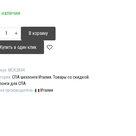
на
а:
 наличии
ставляла
000,00 ₽.
500,00 ₽.
ичество
В корзину
ара
лонг
Купить в один клик
E
H
кул:
МСК2844
ODEN
гория:
СПА шезлонги Италия
,
Товары со скидкой
,
E"
лонги для СПА
на производитель:
Италия