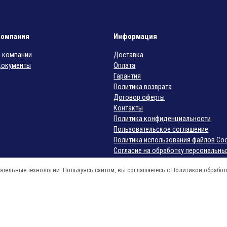
«VIP LOUNGE 3P»
«ALLUMINIUM
CLOUD»
2650000,00
₽
625000,00
₽
Под заказ
Компания
Информация
Gamma&Bross
Под заказ
 компании
Доставка
Ceriotti (Италия)
(Италия)
окументы
Оплата
Гарантия
Политика возврата
Договор оферты
Контакты
Политика конфиденциальности
Пользовательское соглашение
Политика использования файлов Coo
Согласие на обработку персональны
Согласие на получение рекламных р
ательные технологии. Пользуясь сайтом, вы соглашаетесь с Политикой обрабо