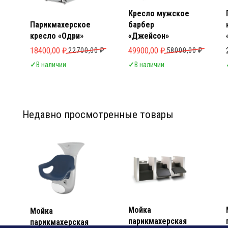
Кресло мужское
Парикмахерское
барбер
кресло «Одри»
«Джейсон»
Первоначальная цена составляла 22700,00 ₽.
Текущая цена: 18400,00 ₽.
Первоначальная цена составл
Текущая цена: 49900,00 ₽.
18400,00
₽
22700,00
₽
49900,00
₽
58000,00
₽
✓
В наличии
✓
В наличии
Недавно просмотренные товары
Мебел
Мебел
Мойка
Мойка
парикмахерская
парикмахерская