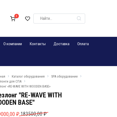
Search
0
for:
О компании
Контакты
Доставка
Оплата
вная
Каталог оборудования
SPA оборудование
лонги для СПА
лонг «RE-WAVE WITH WOODEN BASE»
злонг "RE-WAVE WITH
ODEN BASE"
рвоначальная
кущая
9000,00
₽
183500,00
₽