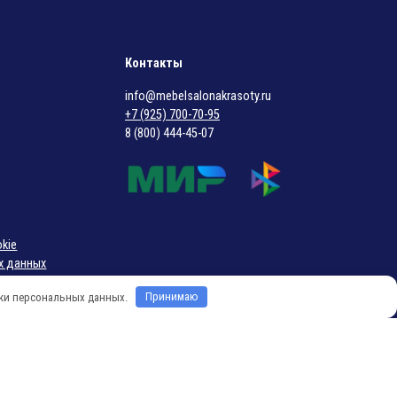
«GRALUOTIS»
«GRALIWASH»
269000,00
₽
295000,00
₽
Под заказ
Под заказ
Контакты
Gamma&Bross
Gamma&Bross
info@mebelsalonakrasoty.ru
(Италия)
(Италия)
+7 (925) 700-70-95
8 (800) 444-45-07
kie
х данных
ассылок
тки персональных данных.
Принимаю