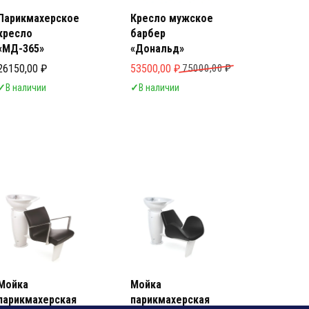
Парикмахерское
Кресло мужское
кресло
барбер
«МД-365»
«Дональд»
яла 58000,00 ₽.
Первоначальная цена составляла 75000
Текущая цена: 53500,00 ₽.
26150,00
₽
53500,00
₽
75000,00
₽
✓
В наличии
✓
В наличии
ь Салона Красоты
ь Салона Красоты
Мойка
Мойка
парикмахерская
парикмахерская