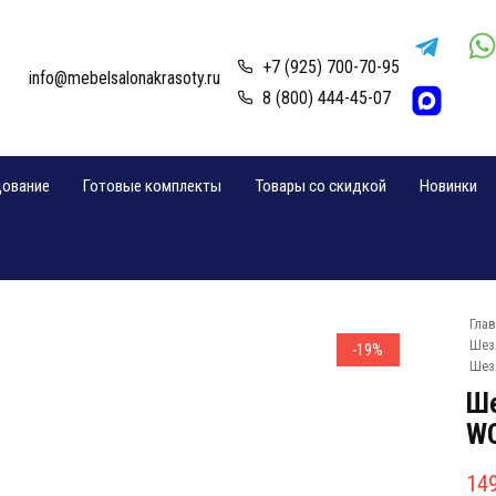
+7 (925) 700-70-95
info@mebelsalonakrasoty.ru
8 (800) 444-45-07
дование
Готовые комплекты
Товары со скидкой
Новинки
Гла
Шез
-19%
Шез
Ше
WO
Пе
Те
14