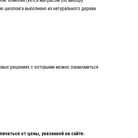
онг комплектуется матрасом (по выбору
ие шезлонга выполнено из натурального дерева.
товых решениях с которыми можно ознакомиться
ичаться от цены, указанной на сайте.