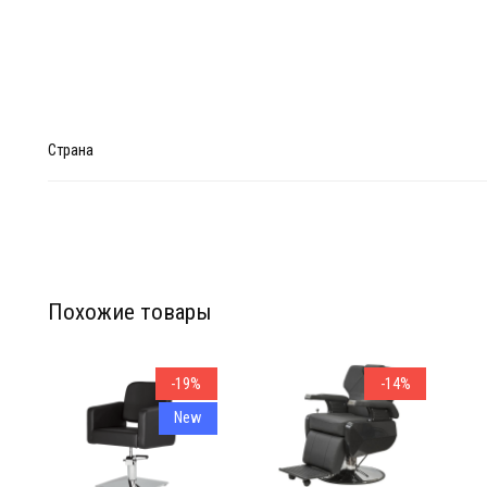
Страна
Похожие товары
Мебел
Мебел
-19%
-14%
New