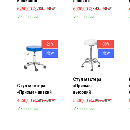
и спинкой
спинкой
Первоначальная цена составляла 7890,00 ₽.
Текущая цена: 6250,00 ₽.
Первоначальная цена составля
Текущая цена: 6900,00 ₽.
6250,00
₽
7890,00
₽
6900,00
₽
8420,00
₽
✓
В наличии
✓
В наличии
-21%
-38%
New
New
Стул мастера
Стул мастера
«Призма»
«Призма» низкий
высокий
Первоначальная цена составляла 5890,00 ₽.
Текущая цена: 4650,00 ₽.
Первоначальная цена составля
Текущая цена: 5500,00 ₽.
4650,00
₽
5890,00
₽
5500,00
₽
8900,00
₽
✓
В наличии
✓
В наличии