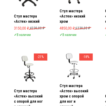
Стул мастера
Стул мастера
«Астек» низкий
«Астек» низкий
хром
Первоначальная цена составляла 4230,00 ₽.
Текущая цена: 3150,00 ₽.
Первоначальная цена составля
Текущая цена: 4850,00 ₽.
3150,00
₽
4230,00
₽
4850,00
₽
6230,00
₽
✓
В наличии
✓
В наличии
-21%
-18%
Стул мастера
Стул мастера
«Астек» высокий
«Астек» высокий
хром с опорой
с опорой для ног
для ног и