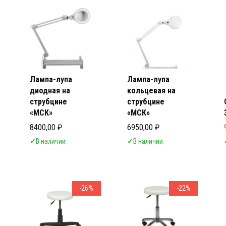
Маник
Маник
Лампа-лупа
Лампа-лупа
диодная на
кольцевая на
струбцине
струбцине
«МСК»
«МСК»
8400,00
₽
6950,00
₽
✓
В наличии
✓
В наличии
-26%
-22%