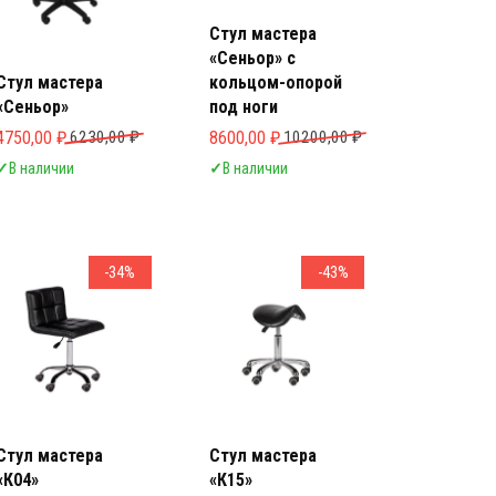
Стул мастера
«Сеньор» с
Стул мастера
кольцом-опорой
«Сеньор»
под ноги
Первоначальная цена составляла 6230,00 ₽.
Текущая цена: 4750,00 ₽.
Первоначальная цена составляла 10200
Текущая цена: 8600,00 ₽.
4750,00
₽
6230,00
₽
8600,00
₽
10200,00
₽
✓
В наличии
✓
В наличии
-34%
-43%
Стул мастера
Стул мастера
«К04»
«К15»