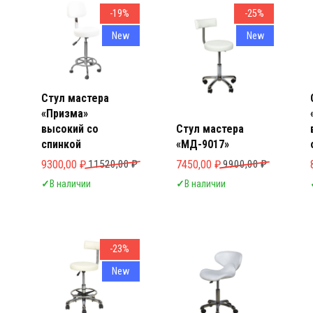
-19%
-25%
New
New
Стул мастера
«Призма»
высокий со
Стул мастера
спинкой
«МД-9017»
Первоначальная цена составляла 11520,00 ₽.
Текущая цена: 9300,00 ₽.
Первоначальная цена составля
Текущая цена: 7450,00 ₽.
9300,00
₽
11520,00
₽
7450,00
₽
9900,00
₽
✓
В наличии
✓
В наличии
-23%
New