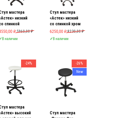
Стул мастера
Стул мастера
«Астек» низкий
«Астек» низкий
со спинкой
со спинкой хром
ла 6230,00 ₽.
Первоначальная цена составляла 5960,00 ₽.
Текущая цена: 4550,00 ₽.
Первоначальная цена составляла 8230,
Текущая цена: 6250,00 ₽.
4550,00
₽
5960,00
₽
6250,00
₽
8230,00
₽
✓
В наличии
✓
В наличии
-24%
-26%
New
Стул мастера
«Астек» высокий
Стул мастера