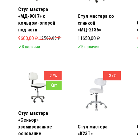
Стул мастера
«МД-9017» с
Стул мастера со
кольцом-опорой
спинкой
под ноги
«МД-2136»
Первоначальная цена составляла 12500,00 ₽.
Текущая цена: 9600,00 ₽.
9600,00
₽
12500,00
₽
11650,00
₽
✓
В наличии
✓
В наличии
-27%
-37%
Хит
Стул мастера
«Сеньор»
хромированное
Стул мастера
основание
«K23Т»