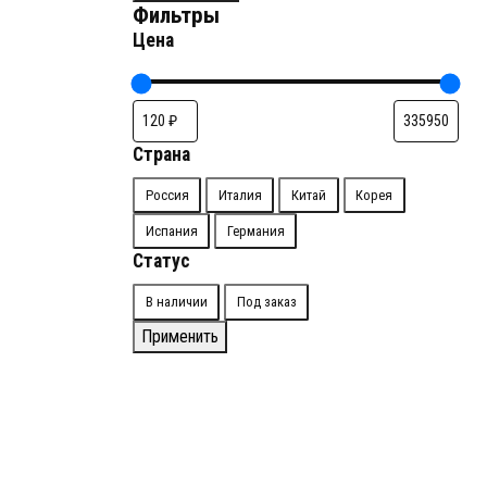
Фильтры
Цена
Страна
Страна
Россия
Италия
Китай
Корея
Испания
Германия
Статус
Доступность
В наличии
Под заказ
Применить