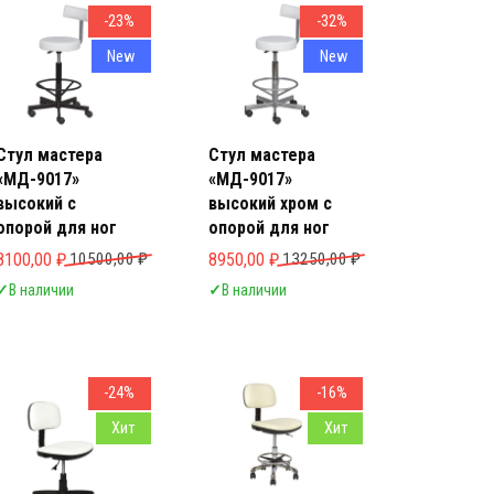
-23%
-32%
New
New
Стул мастера
Стул мастера
«МД-9017»
«МД-9017»
высокий с
высокий хром с
опорой для ног
опорой для ног
ла 9900,00 ₽.
Первоначальная цена составляла 10500,00 ₽.
Текущая цена: 8100,00 ₽.
Первоначальная цена составляла 13250
Текущая цена: 8950,00 ₽.
8100,00
₽
10500,00
₽
8950,00
₽
13250,00
₽
✓
В наличии
✓
В наличии
-24%
-16%
Хит
Хит