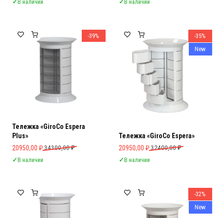
✓
В наличии
✓
В наличии
-39%
-35%
New
Тележка «GiroCo Espera
Plus»
Тележка «GiroCo Espera»
Первоначальная цена составляла 34300,00 ₽.
Текущая цена: 20950,00 ₽.
Первоначальная цена составляла 
Текущая цена: 20950,00 ₽.
20950,00
₽
34300,00
₽
20950,00
₽
32400,00
₽
✓
В наличии
✓
В наличии
-32%
New