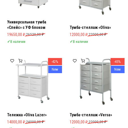
Универсальная тумба
«Спейс» с УФ блоком
Тумба-стеллаж «Oliva»
Первоначальная цена составляла 26520,00 ₽.
Текущая цена: 19650,00 ₽.
Первоначальная цена составляла 
Текущая цена: 12000,00 ₽.
19650,00
₽
26520,00
₽
12000,00
₽
22000,00
₽
✓
В наличии
✓
В наличии
-42%
-45%
New
New
Тележка «Oliva Lazer»
Тумба-стеллаж «Versa»
Первоначальная цена составляла 24000,00 ₽.
Текущая цена: 14000,00 ₽.
Первоначальная цена составляла 
Текущая цена: 12000,00 ₽.
14000,00
₽
24000,00
₽
12000,00
₽
22000,00
₽