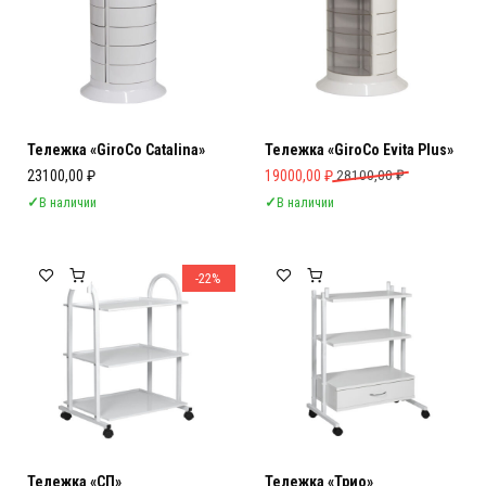
Тележка «GiroCo Catalina»
Тележка «GiroCo Evita Plus»
Первоначальная цена составляла 
Текущая цена: 19000,00 ₽.
23100,00
₽
19000,00
₽
28100,00
₽
✓
В наличии
✓
В наличии
-22%
Тележка «СП»
Тележка «Трио»