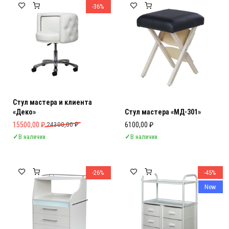
-36%
Стул мастера и клиента
«Деко»
Стул мастера «МД-301»
Первоначальная цена составляла 24300,00 ₽.
Текущая цена: 15500,00 ₽.
15500,00
₽
24300,00
₽
6100,00
₽
✓
В наличии
✓
В наличии
-26%
-45%
New