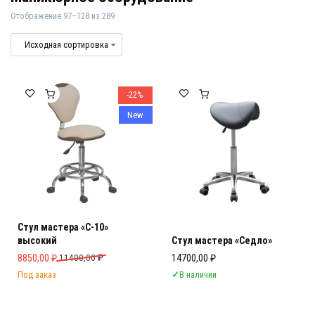
Отображение 97–128 из 289
Маникюрное оборудование
Маникюрное оборудование для салон
-22%
New
Стул мастера «С-10»
высокий
Стул мастера «Седло»
Первоначальная цена составляла 11400,00 ₽.
Текущая цена: 8850,00 ₽.
8850,00
₽
11400,00
₽
14700,00
₽
Под заказ
✓
В наличии