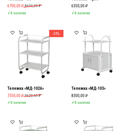
Первоначальная цена составляла 8600,00 ₽.
Текущая цена: 6700,00 ₽.
6700,00
₽
8600,00
₽
6350,00
₽
✓
В наличии
✓
В наличии
-24%
Тележка «МД-102А»
Тележка «МД-103»
Первоначальная цена составляла 9620,00 ₽.
Текущая цена: 7350,00 ₽.
7350,00
₽
9620,00
₽
8300,00
₽
✓
В наличии
✓
В наличии