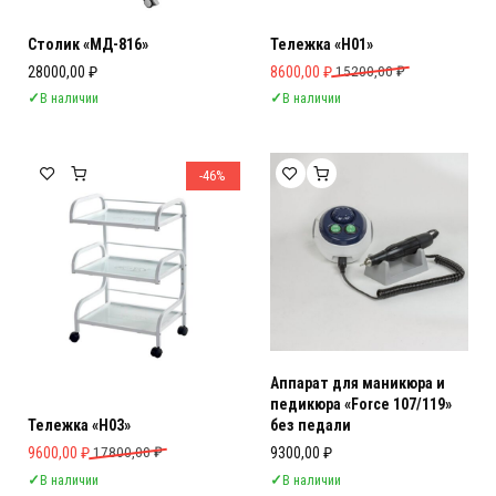
Столик «МД-816»
Тележка «Н01»
Первоначальная цена составляла 
Текущая цена: 8600,00 ₽.
28000,00
₽
8600,00
₽
15200,00
₽
✓
В наличии
✓
В наличии
-46%
Аппарат для маникюра и
педикюра «Force 107/119»
Тележка «Н03»
без педали
Первоначальная цена составляла 17800,00 ₽.
Текущая цена: 9600,00 ₽.
9600,00
₽
17800,00
₽
9300,00
₽
✓
В наличии
✓
В наличии