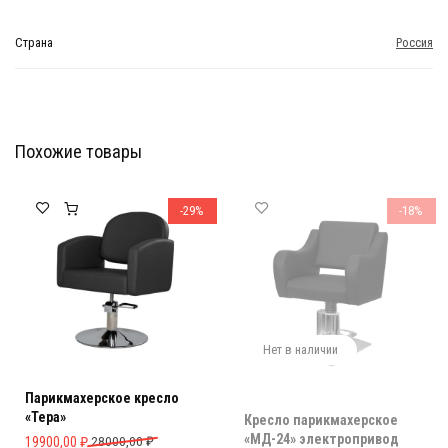
Страна
Россия
Похожие товары
Мебель Салона Красоты
Мебель Салона Красоты
-29%
-18%
Нет в наличии
Парикмахерское кресло
«Тера»
Кресло парикмахерское
«МД-24» электропривод
Первоначальная цена составляла 28000,00 ₽.
Текущая цена: 19900,00 ₽.
19900,00
₽
28000,00
₽