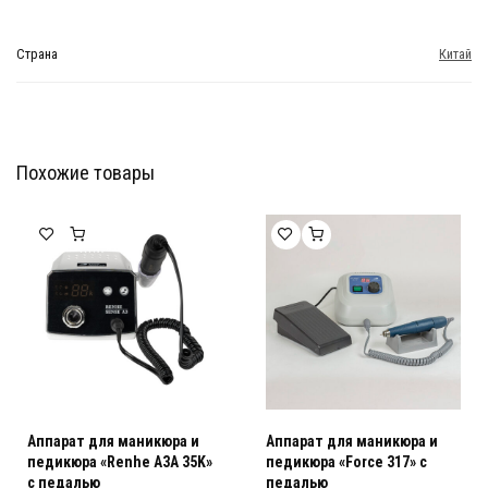
Страна
Китай
Похожие товары
Мебель Салона Красоты
Мебель Салона Красоты
Аппарат для маникюра и
Аппарат для маникюра и
педикюра «Renhe A3A 35K»
педикюра «Force 317» с
с педалью
педалью