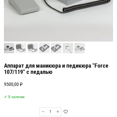
Аппарат для маникюра и педикюра "Force
107/119" с педалью
9500,00
₽
✓
В наличии
Количество
товара