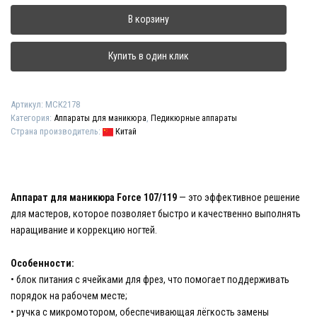
Аппарат
В корзину
для
маникюра
и
Купить в один клик
педикюра
"Force
107/119"
Артикул:
МСК2178
с
Категория:
Аппараты для маникюра
,
Педикюрные аппараты
педалью
Страна производитель:
Китай
Аппарат для маникюра Force 107/119
— это эффективное решение
для мастеров, которое позволяет быстро и качественно выполнять
наращивание и коррекцию ногтей.
Особенности:
• блок питания с ячейками для фрез, что помогает поддерживать
порядок на рабочем месте;
• ручка с микромотором, обеспечивающая лёгкость замены