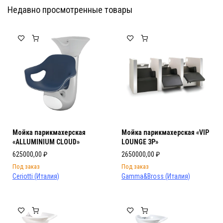
Недавно просмотренные товары
Мебель Салона Красоты
Мебель Салона Красоты
Мойка парикмахерская
Мойка парикмахерская «VIP
«ALLUMINIUM CLOUD»
LOUNGE 3P»
625000,00
₽
2650000,00
₽
Под заказ
Под заказ
Ceriotti (Италия)
Gamma&Bross (Италия)