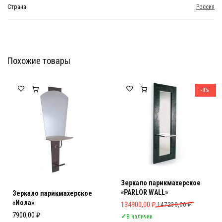
Страна
Россия
Похожие товары
Мебель Салона Красоты
Мебель Салона Красоты
-8%
Зеркало парикмахерское
«PARLOR WALL»
Зеркало парикмахерское
«Иола»
Первоначальная цена составляла 
Текущая цена: 134900,00 ₽.
134900,00
₽
147230,00
₽
7900,00
₽
✓
В наличии