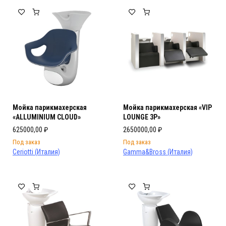
Мебель Салона Красоты
Мебель Салона Красоты
Мойка парикмахерская
Мойка парикмахерская «VIP
«ALLUMINIUM CLOUD»
LOUNGE 3P»
625000,00
₽
2650000,00
₽
Под заказ
Под заказ
Ceriotti (Италия)
Gamma&Bross (Италия)