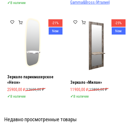
Gamma&Bross (Италия)
✓
В наличии
-21%
-25%
New
New
Зеркало парикмахерское
«Неон»
Зеркало «Милан»
Первоначальная цена составляла 32600,00 ₽.
Текущая цена: 25900,00 ₽.
Первоначальная цена составляла 
Текущая цена: 11900,00 ₽.
25900,00
₽
32600,00
₽
11900,00
₽
15800,00
₽
✓
В наличии
✓
В наличии
Недавно просмотренные товары