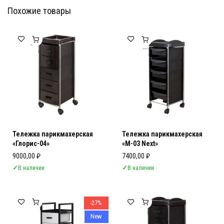
Похожие товары
Мебель Салона Красоты
Мебель Салона Красоты
Тележка парикмахерская
Тележка парикмахерская
«Глорис-04»
«М-03 Next»
9000,00
₽
7400,00
₽
✓
В наличии
✓
В наличии
-27%
New