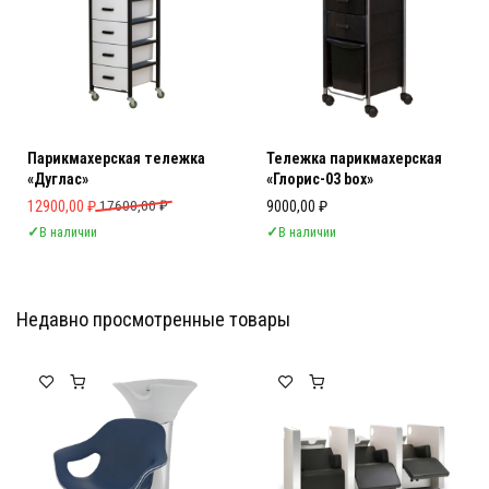
Парикмахерская тележка
Тележка парикмахерская
«Дуглас»
«Глорис-03 box»
Первоначальная цена составляла 17600,00 ₽.
Текущая цена: 12900,00 ₽.
12900,00
₽
17600,00
₽
9000,00
₽
✓
В наличии
✓
В наличии
Недавно просмотренные товары
Мебель Салона Красоты
Мебель Салона Красоты