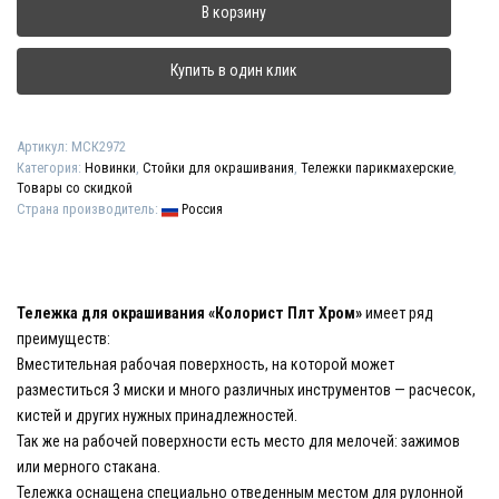
В корзину
для
окрашивания
"Колорист
Купить в один клик
Плт
Хром"
Артикул:
МСК2972
Категория:
Новинки
,
Стойки для окрашивания
,
Тележки парикмахерские
,
Товары со скидкой
Страна производитель:
Россия
Тележка для окрашивания «Колорист Плт Хром»
имеет ряд
преимуществ:
Вместительная рабочая поверхность, на которой может
разместиться 3 миски и много различных инструментов — расчесок,
кистей и других нужных принадлежностей.
Так же на рабочей поверхности есть место для мелочей: зажимов
или мерного стакана.
Тележка оснащена специально отведенным местом для рулонной