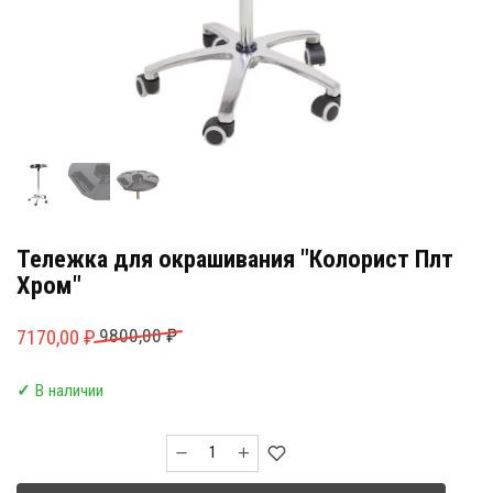
Тележка для окрашивания "Колорист Плт
Хром"
Первоначальная
Текущая
9800,00
₽
7170,00
₽
цена
цена:
✓
В наличии
составляла
7170,00 ₽.
9800,00 ₽.
Количество
товара
Тележка