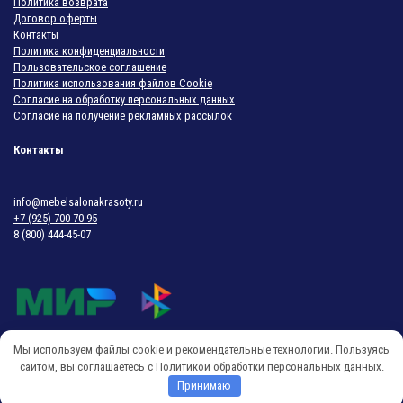
Политика возврата
Договор оферты
Контакты
Политика конфиденциальности
Пользовательское соглашение
Политика использования файлов Cookie
Согласие на обработку персональных данных
Согласие на получение рекламных рассылок
Контакты
info@mebelsalonakrasoty.ru
+7 (925) 700-70-95
8 (800) 444-45-07
Мы используем файлы cookie и рекомендательные технологии. Пользуясь
© 2018-2026 Мебель Салона Красоты
сайтом, вы соглашаетесь с Политикой обработки персональных данных.
Принимаю
O