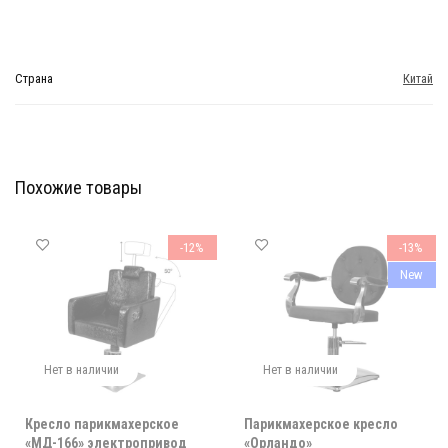
Страна
Китай
Похожие товары
Мебель Салона Красоты
Мебель Салона Красоты
-12%
-13%
New
Нет в наличии
Нет в наличии
Кресло парикмахерское
Парикмахерское кресло
«МД-166» электропривод
«Орландо»