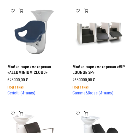
Мебель Салона Красоты
Мебель Салона Красоты
Мойка парикмахерская
Мойка парикмахерская «VIP
«ALLUMINIUM CLOUD»
LOUNGE 3P»
625000,00
₽
2650000,00
₽
Под заказ
Под заказ
Ceriotti (Италия)
Gamma&Bross (Италия)