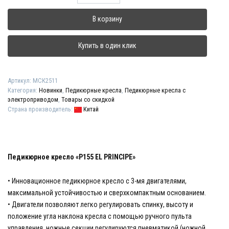
товара
Педикюрное
В корзину
кресло
"P155
EL
Купить в один клик
PRINCIPE"
Артикул:
МСК2511
Категория:
Новинки
,
Педикюрные кресла
,
Педикюрные кресла с
электроприводом
,
Товары со скидкой
Страна производитель:
Китай
Педикюрное кресло «P155 EL PRINCIPE»
• Инновационное педикюрное кресло с 3-мя двигателями,
максимальной устойчивостью и сверхкомпактным основанием.
• Двигатели позволяют легко регулировать спинку, высоту и
положение угла наклона кресла с помощью ручного пульта
управления, ножные секции регулируются пневматикой (ножной