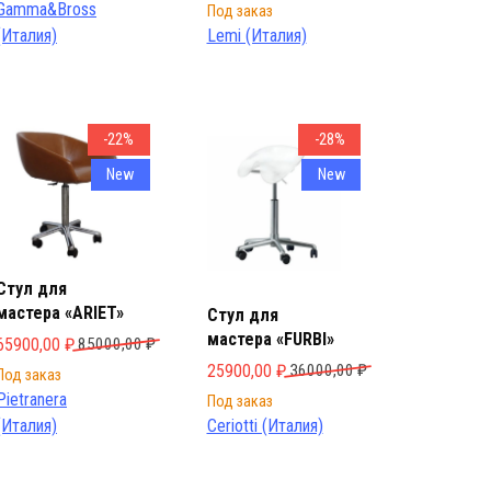
Gamma&Bross
Под заказ
(Италия)
Lemi (Италия)
-22%
-28%
New
New
Стул для
мастера «ARIET»
Стул для
мастера «FURBI»
Первоначальная цена составляла 85000,00 ₽.
Текущая цена: 65900,00 ₽.
65900,00
₽
85000,00
₽
яла 68900,00 ₽.
Первоначальная цена составляла 36000
Текущая цена: 25900,00 ₽.
25900,00
₽
36000,00
₽
Под заказ
Pietranera
Под заказ
(Италия)
Ceriotti (Италия)