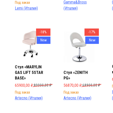
Gamma&Bross
Под заказ
Lemi (Италия)
(Италия)
-18%
-17%
New
New
Стул «MARYLIN
GAS LIFT 5STAR
Стул «ZENITH
BASE»
PG»
Первоначальная цена составляла 80000,00 ₽.
Текущая цена: 65900,00 ₽.
Первоначальная цена составл
Текущая цена: 56870,00 ₽.
65900,00
₽
80000,00
₽
56870,00
₽
68900,00
₽
Под заказ
Под заказ
Artecno (Италия)
Artecno (Италия)