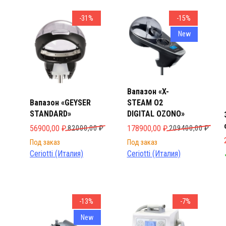
Товар
Товар
-31%
-15%
New
Вапазон «X-
Вапазон «GEYSER
STEAM O2
STANDARD»
DIGITAL OZONO»
Первоначальная цена составляла 82000,00 ₽.
Текущая цена: 56900,00 ₽.
Первоначальная цена составл
Текущая цена: 178900,00 ₽.
56900,00
₽
82000,00
₽
178900,00
₽
209400,00
₽
Под заказ
Под заказ
Ceriotti (Италия)
Ceriotti (Италия)
-13%
-7%
New