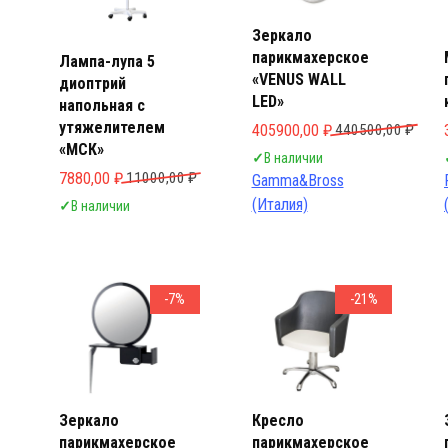
Зеркало
парикмахерское
Лампа-лупа 5
«VENUS WALL
диоптрий
LED»
напольная с
утяжелителем
Первоначальная цена составл
Текущая цена: 405900,00 ₽.
405900,00
₽
440500,00
₽
«МСК»
✓
В наличии
Первоначальная цена составляла 11000,00 ₽.
Текущая цена: 7880,00 ₽.
7880,00
₽
11000,00
₽
Gamma&Bross
(Италия)
✓
В наличии
-7%
-21%
Зеркало
Кресло
парикмахерское
парикмахерское