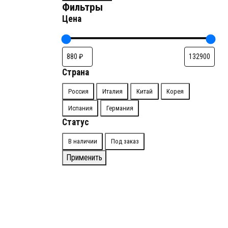
Фильтры
Цена
Страна
Страна
Россия
Италия
Китай
Корея
Испания
Германия
Статус
Доступность
В наличии
Под заказ
Применить