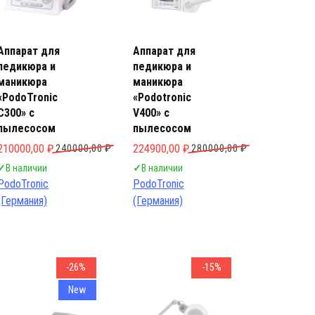
Аппарат для
Аппарат для
педикюра и
педикюра и
маникюра
маникюра
«PodoTronic
«Podotronic
C300» с
V400» с
пылесосом
пылесосом
яла 284000,00 ₽.
Первоначальная цена составляла 240000,00 ₽.
Текущая цена: 210000,00 ₽.
Первоначальная цена составляла 28000
Текущая цена: 224900,00 ₽.
210000,00
₽
240000,00
₽
224900,00
₽
280000,00
₽
✓
В наличии
✓
В наличии
PodoTronic
PodoTronic
(Германия)
(Германия)
-26%
-15%
New