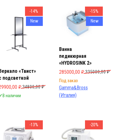
ы со скидкой
ы со скидкой
-14%
-15%
New
New
Ванна
педикюрная
«HYDROSINK 2»
Зеркало «Твист»
Первоначальная цена составляла 33500
Текущая цена: 285000,00 ₽.
285000,00
₽
335000,00
₽
с подсветкой
яла 209400,00 ₽.
Под заказ
Первоначальная цена составляла 34800,00 ₽.
Текущая цена: 29900,00 ₽.
29900,00
₽
34800,00
₽
Gamma&Bross
(Италия)
✓
В наличии
-13%
-20%