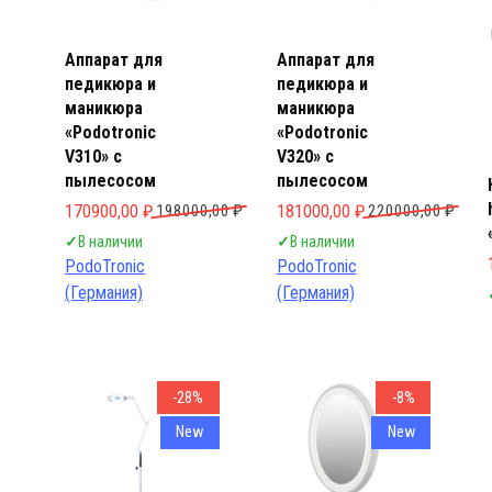
Аппарат для
Аппарат для
педикюра и
педикюра и
маникюра
маникюра
«Podotronic
«Podotronic
V310» с
V320» с
пылесосом
пылесосом
Первоначальная цена составляла 198000,00 ₽.
Текущая цена: 170900,00 ₽.
Первоначальная цена составл
Текущая цена: 181000,00 ₽.
170900,00
₽
198000,00
₽
181000,00
₽
220000,00
₽
✓
В наличии
✓
В наличии
PodoTronic
PodoTronic
(Германия)
(Германия)
-28%
-8%
New
New