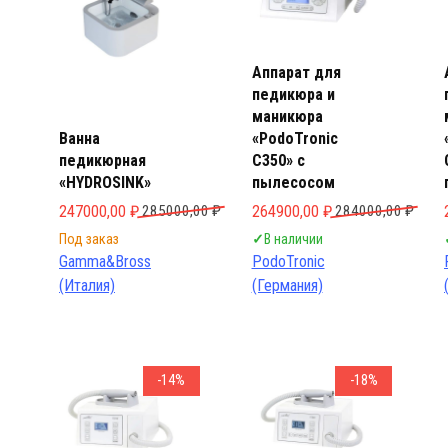
Аппарат для
педикюра и
маникюра
Ванна
«PodoTronic
педикюрная
C350» с
«HYDROSINK»
пылесосом
Первоначальная цена составляла 285000,00 ₽.
Текущая цена: 247000,00 ₽.
Первоначальная цена составл
Текущая цена: 264900,00 ₽.
247000,00
₽
285000,00
₽
264900,00
₽
284000,00
₽
Под заказ
✓
В наличии
Gamma&Bross
PodoTronic
(Италия)
(Германия)
-14%
-18%