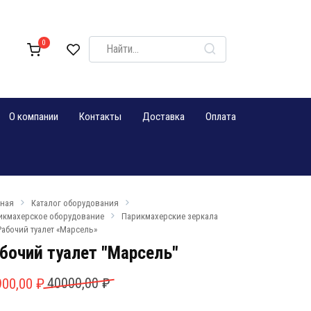
Search
0
for:
О компании
Контакты
Доставка
Оплата
вная
Каталог оборудования
икмахерское оборудование
Парикмахерские зеркала
Рабочий туалет «Марсель»
бочий туалет "Марсель"
рвоначальная
кущая
900,00
₽
40000,00
₽
на
а: