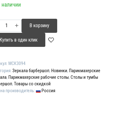
 наличии
ставляла
00,00 ₽.
00,00 ₽.
ичество
В корзину
ара
очий
Купить в один клик
лет
рсель"
кул:
МСК3094
гория:
Зеркала барбершоп
,
Новинки
,
Парикмахерские
кала
,
Парикмахерские рабочие столы
,
Столы и тумбы
бершоп
,
Товары со скидкой
на производитель:
Россия