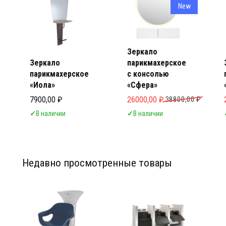
New
Зеркало
Зеркало
парикмахерское
парикмахерское
с консолью
«Иола»
«Сфера»
Первоначальная цена составл
Текущая цена: 26000,00 ₽.
7900,00
₽
26000,00
₽
38800,00
₽
✓
В наличии
✓
В наличии
Недавно просмотренные товары
Мебел
Мебел