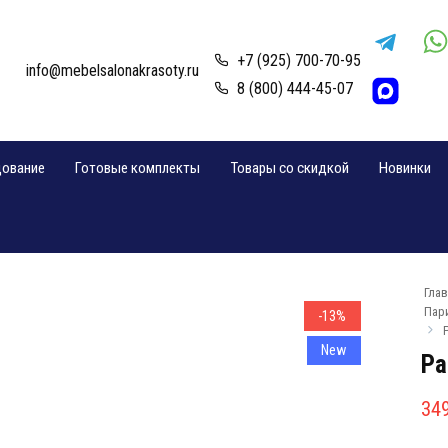
+7 (925) 700-70-95
info@mebelsalonakrasoty.ru
8 (800) 444-45-07
дование
Готовые комплекты
Товары со скидкой
Новинки
Гла
Пар
-13%
New
Ра
Пе
Те
34
це
цен