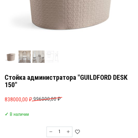
Стойка администратора "GUILDFORD DESK
150"
Первоначальная
Текущая
996000,00
₽
838000,00
₽
цена
цена:
✓
В наличии
составляла
838000,00 ₽.
996000,00 ₽.
Количество
товара