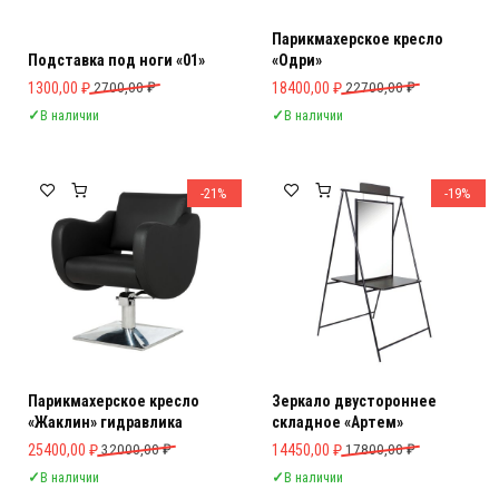
Парикмахерское кресло
Подставка под ноги «01»
«Одри»
Первоначальная цена составляла 2700,00 ₽.
Текущая цена: 1300,00 ₽.
Первоначальная цена составляла 
Текущая цена: 18400,00 ₽.
1300,00
₽
2700,00
₽
18400,00
₽
22700,00
₽
✓
В наличии
✓
В наличии
-21%
-19%
Парикмахерское кресло
Зеркало двустороннее
«Жаклин» гидравлика
складное «Артем»
Первоначальная цена составляла 32000,00 ₽.
Текущая цена: 25400,00 ₽.
Первоначальная цена составляла 
Текущая цена: 14450,00 ₽.
25400,00
₽
32000,00
₽
14450,00
₽
17800,00
₽
✓
В наличии
✓
В наличии