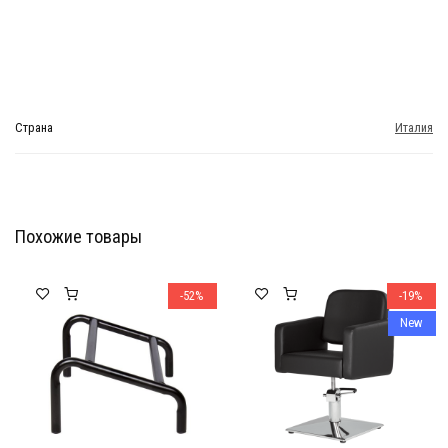
Страна
Италия
Похожие товары
Мебель Салона Красоты
Мебель Салона Красоты
-52%
-19%
New