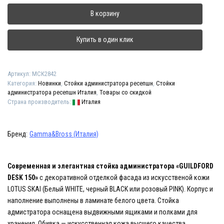
Стойка
В корзину
администратора
"GUILDFORD
DESK
Купить в один клик
150"
Артикул:
МСК2842
Категория:
Новинки
,
Стойки администратора ресепшн
,
Стойки
администратора ресепшн Италия
,
Товары со скидкой
Страна производитель:
Италия
Бренд:
Gamma&Bross (Италия)
Современная и элегантная стойка администратора «GUILDFORD
DESK 150»
с декоративной отделкой фасада из искусственой кожи
LOTUS SKAI (Белый WHITE, черный BLACK или розовый PINK). Корпус и
наполнение выполнены в ламинате белого цвета. Стойка
адмистратора оснащена выдвижными ящиками и полками для
хранения. Обивка — искусственная кожа высшего качества.