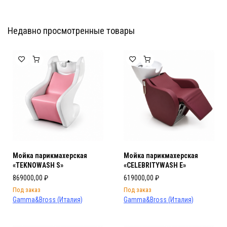
Недавно просмотренные товары
Мебель Салона Красоты
Мебель Салона Красоты
Мойка парикмахерская
Мойка парикмахерская
«TEKNOWASH S»
«CELEBRITYWASH E»
869000,00
₽
619000,00
₽
Под заказ
Под заказ
Gamma&Bross (Италия)
Gamma&Bross (Италия)