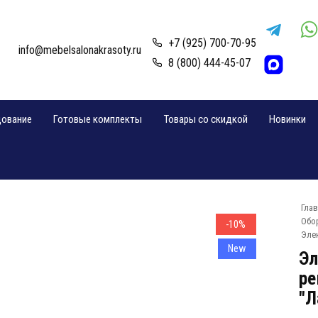
+7 (925) 700-70-95
info@mebelsalonakrasoty.ru
8 (800) 444-45-07
дование
Готовые комплекты
Товары со скидкой
Новинки
Гла
Обо
-10%
Эле
New
Эл
ре
"Л