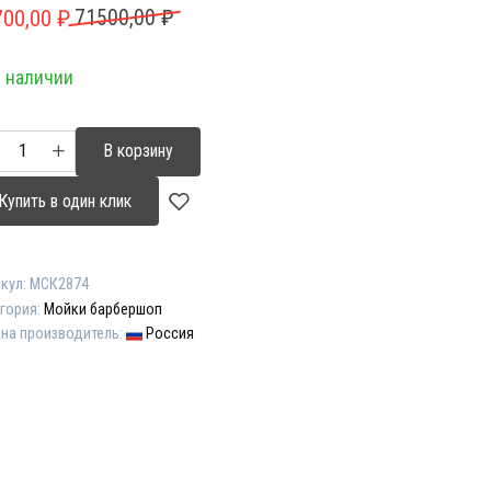
рвоначальная
кущая
700,00
₽
71500,00
₽
на
а:
 наличии
ставляла
00,00 ₽.
00,00 ₽.
ичество
В корзину
ара
ктрическая
Купить в один клик
ка-
лайнер
кул:
МСК2874
бершопа
гория:
Мойки барбершоп
ра"
на производитель:
Россия