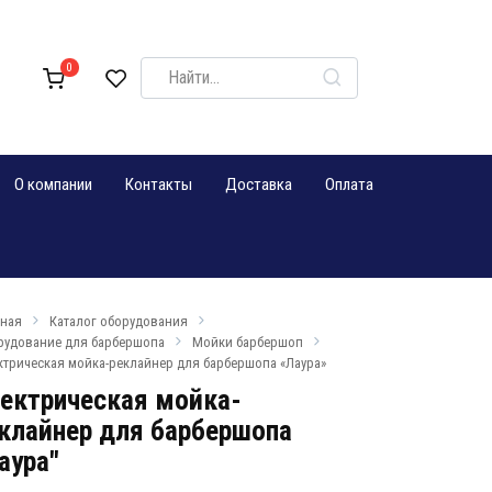
Search
0
for:
О компании
Контакты
Доставка
Оплата
вная
Каталог оборудования
рудование для барбершопа
Мойки барбершоп
ктрическая мойка-реклайнер для барбершопа «Лаура»
ектрическая мойка-
клайнер для барбершопа
аура"