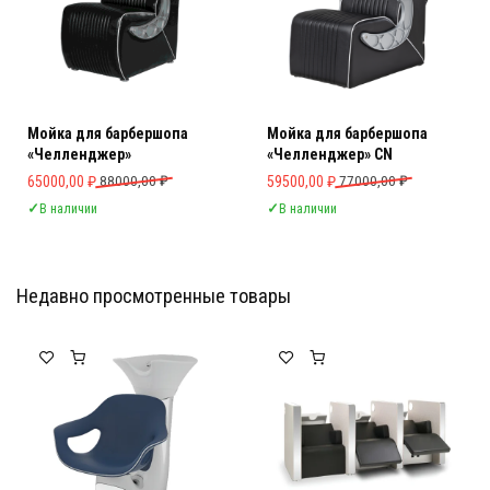
Мойка для барбершопа
Мойка для барбершопа
«Челленджер»
«Челленджер» CN
Первоначальная цена составляла 88000,00 ₽.
Текущая цена: 65000,00 ₽.
Первоначальная цена составляла 
Текущая цена: 59500,00 ₽.
65000,00
₽
88000,00
₽
59500,00
₽
77000,00
₽
✓
В наличии
✓
В наличии
Недавно просмотренные товары
Мебель Салона Красоты
Мебель Салона Красоты