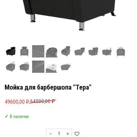
Мойка для барбершопа "Тера"
Первоначальная
Текущая
64000,00
₽
49600,00
₽
цена
цена:
✓
В наличии
составляла
49600,00 ₽.
64000,00 ₽.
Количество