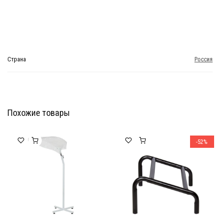
Страна
Россия
Похожие товары
Мебель Салона Красоты
Мебель Салона Красоты
-52%