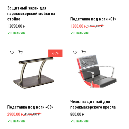
Защитный экран для
парикмахерской мойки на
стойке
Подставка под ноги «01»
Первоначальная цена составляла 
Текущая цена: 1300,00 ₽.
13050,00
₽
1300,00
₽
2700,00
₽
✓
В наличии
✓
В наличии
-36%
Чехол защитный для
Подставка под ноги «03»
парикмахерского кресла
Первоначальная цена составляла 4500,00 ₽.
Текущая цена: 2900,00 ₽.
2900,00
₽
4500,00
₽
800,00
₽
✓
В наличии
✓
В наличии