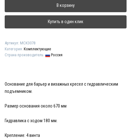
Комплект
В корзину
основания
барбер
и
Купить в один клик
визажного
кресла
(гидравлика
Артикул:
МСК3078
+
Категория:
Комплектующие
основание
Страна производитель:
Россия
круглое
670
мм)
Основание для барьер и визажных кресел с гидравлическим
подъемником.
Размер основания около 670 мм
Гидравлика с ходом 180 мм.
Крепление: 4 винта