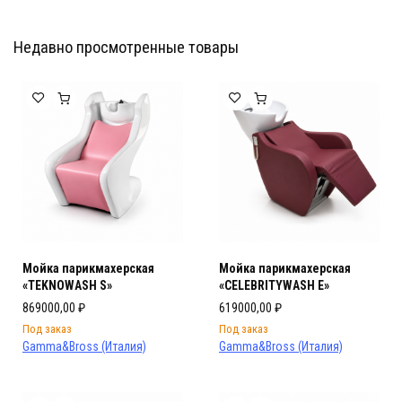
Недавно просмотренные товары
Мебель Салона Красоты
Мебель Салона Красоты
Мойка парикмахерская
Мойка парикмахерская
«TEKNOWASH S»
«CELEBRITYWASH E»
869000,00
₽
619000,00
₽
Под заказ
Под заказ
Gamma&Bross (Италия)
Gamma&Bross (Италия)