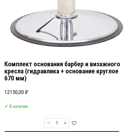
Комплект основания барбер и визажного
кресла (гидравлика + основание круглое
670 мм)
12150,00
₽
✓
В наличии
Количество
товара