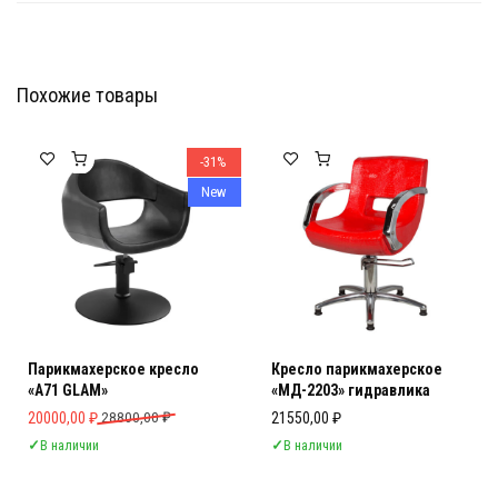
Похожие товары
Мебель Салона Красоты
Мебель Салона Красоты
-31%
New
Парикмахерское кресло
Кресло парикмахерское
«A71 GLAM»
«МД-2203» гидравлика
Первоначальная цена составляла 28800,00 ₽.
Текущая цена: 20000,00 ₽.
20000,00
₽
28800,00
₽
21550,00
₽
✓
В наличии
✓
В наличии