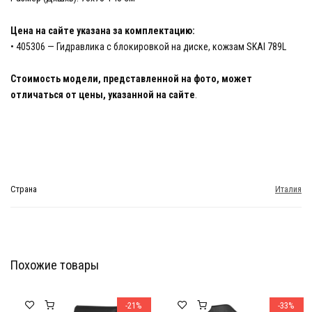
Цена на сайте указана за комплектацию:
• 405306 — Гидравлика с блокировкой на диске, кожзам SKAI 789L
Стоимость модели, представленной на фото, может
отличаться от цены, указанной на сайте
.
Страна
Италия
Похожие товары
Мебель Салона Красоты
Мебель Салона Красоты
-21%
-33%