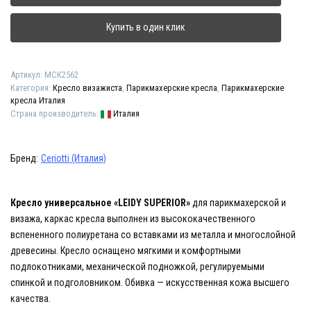
"LEIDY
SUPERIOR"
Купить в один клик
Артикул:
МСК2562
Категория:
Кресло визажиста
,
Парикмахерские кресла
,
Парикмахерские
кресла Италия
Страна производитель:
Италия
Бренд:
Ceriotti (Италия)
Кресло универсальное «LEIDY SUPERIOR»
для парикмахерской и
визажа, каркас кресла выполнен из высококачественного
вспененного полиуретана со вставками из металла и многослойной
древесины. Кресло оснащено мягкими и комфортными
подлокотниками, механической подножкой, регулируемыми
спинкой и подголовником. Обивка — искусственная кожа высшего
качества.