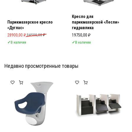
Кресло для
Парикмахерское кресло
парикмахерской «Лесли»
«Дуглас»
гидравлика
Первоначальная цена составляла 34500,00 ₽.
Текущая цена: 28900,00 ₽.
28900,00
₽
34500,00
₽
19750,00
₽
✓
В наличии
✓
В наличии
Недавно просмотренные товары
Мебель Салона Красоты
Мебель Салона Красоты