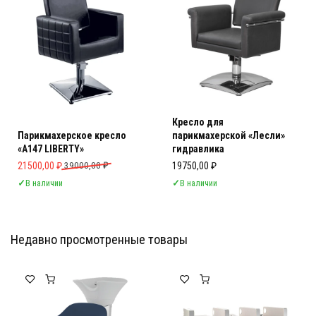
Кресло для
Парикмахерское кресло
парикмахерской «Лесли»
«A147 LIBERTY»
гидравлика
Первоначальная цена составляла 39000,00 ₽.
Текущая цена: 21500,00 ₽.
21500,00
₽
39000,00
₽
19750,00
₽
✓
В наличии
✓
В наличии
Недавно просмотренные товары
Мебель Салона Красоты
Мебель Салона Красоты