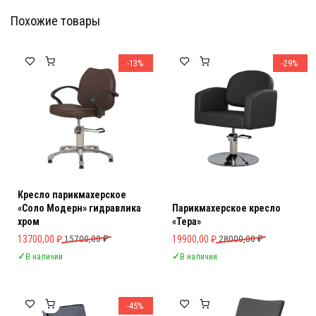
Похожие товары
Мебель Салона Красоты
Мебель Салона Красоты
-13%
-29%
Кресло парикмахерское
«Соло Модерн» гидравлика
Парикмахерское кресло
хром
«Тера»
Первоначальная цена составляла 15700,00 ₽.
Текущая цена: 13700,00 ₽.
Первоначальная цена составляла 
Текущая цена: 19900,00 ₽.
13700,00
₽
15700,00
₽
19900,00
₽
28000,00
₽
✓
В наличии
✓
В наличии
-45%