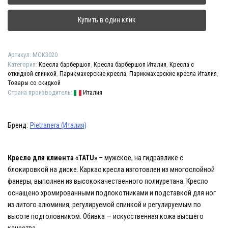
кресло
"TATU"
Купить в один клик
Артикул:
МСК3020
Категория:
Кресла барбершоп
,
Кресла барбершоп Италия
,
Кресла с
откидной спинкой
,
Парикмахерские кресла
,
Парикмахерские кресла Италия
,
Товары со скидкой
Страна производитель:
Италия
Бренд:
Pietranera (Италия)
Кресло для клиента «TATU»
– мужское, на гидравлике с
блокировкой на диске. Каркас кресла изготовлен из многослойной
фанеры, выполнен из высококачественного полиуретана. Кресло
оснащено хромированными подлокотниками и подставкой для ног
из литого алюминия, регулируемой спинкой и регулируемым по
высоте подголовником. Обивка — искусственная кожа высшего