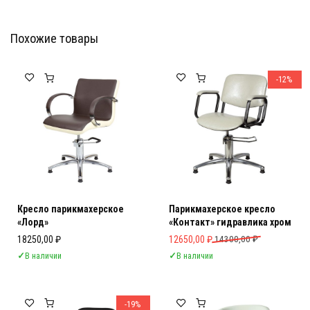
Похожие товары
Мебель Салона Красоты
Мебель Салона Красоты
-12%
Кресло парикмахерское
Парикмахерское кресло
«Лорд»
«Контакт» гидравлика хром
Первоначальная цена составляла 
Текущая цена: 12650,00 ₽.
18250,00
₽
12650,00
₽
14300,00
₽
✓
В наличии
✓
В наличии
-19%