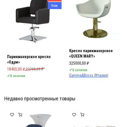
New
Кресло парикмахерское
«QUEEN MARY»
Парикмахерское кресло
«Одри»
325000,00
₽
Первоначальная цена составляла 22700,00 ₽.
Текущая цена: 18400,00 ₽.
18400,00
₽
22700,00
₽
✓
В наличии
Gamma&Bross (Италия)
✓
В наличии
Недавно просмотренные товары
Мебель Салона Красоты
Мебель Салона Красоты