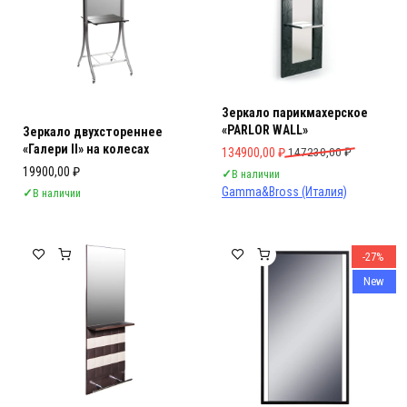
Зеркало парикмахерское
«PARLOR WALL»
Зеркало двухстореннее
«Галери II» на колесах
Первоначальная цена составляла 
Текущая цена: 134900,00 ₽.
134900,00
₽
147230,00
₽
19900,00
₽
✓
В наличии
Gamma&Bross (Италия)
✓
В наличии
-27%
New