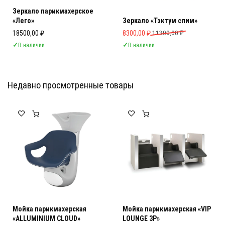
Зеркало парикмахерское
«Лего»
Зеркало «Тэктум слим»
Первоначальная цена составляла 
Текущая цена: 8300,00 ₽.
18500,00
₽
8300,00
₽
11300,00
₽
✓
В наличии
✓
В наличии
Недавно просмотренные товары
Мебель Салона Красоты
Мебель Салона Красоты
Мойка парикмахерская
Мойка парикмахерская «VIP
«ALLUMINIUM CLOUD»
LOUNGE 3P»