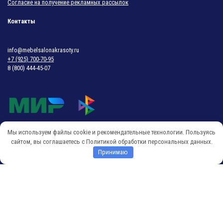
Согласие на получение рекламных рассылок
Контакты
info@mebelsalonakrasoty.ru
+7 (925) 700-70-95
8 (800) 444-45-07
Мы используем файлы cookie и рекомендательные технологии. Пользуясь
© 2018-2026 Мебель Салона Красоты
сайтом, вы соглашаетесь с Политикой обработки персональных данных.
Принимаю
O
p
e
n
c
h
a