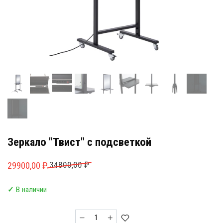
Зеркало "Твист" с подсветкой
Первоначальная
Текущая
34800,00
₽
29900,00
₽
цена
цена:
✓
В наличии
составляла
29900,00 ₽.
34800,00 ₽.
Количество