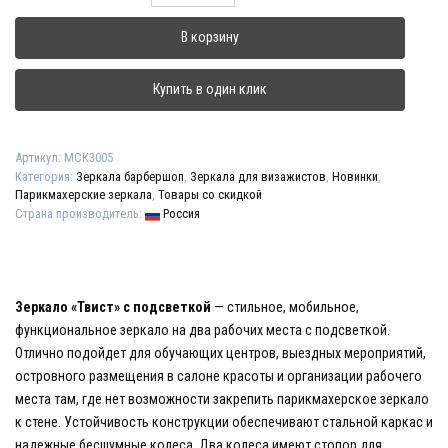
товара
Зеркало
В корзину
"Твист"
с
подсветкой
Купить в один клик
Артикул:
МСК3005
Категория:
Зеркала барбершоп
,
Зеркала для визажистов
,
Новинки
,
Парикмахерские зеркала
,
Товары со скидкой
Страна производитель:
Россия
Зеркало «Твист» с подсветкой
— стильное, мобильное,
функциональное зеркало на два рабочих места с подсветкой.
Отлично подойдет для обучающих центров, выездных мероприятий,
островного размещения в салоне красоты и организации рабочего
места там, где нет возможности закрепить парикмахерское зеркало
к стене. Устойчивость конструкции обеспечивают стальной каркас и
надежные бесшумные колеса. Два колеса имеют стопор для