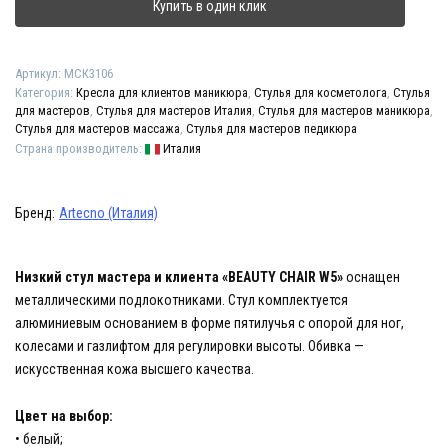
W5"
Купить в один клик
Артикул:
МСК3106
Категория:
Кресла для клиентов маникюра
,
Стулья для косметолога
,
Стулья
для мастеров
,
Стулья для мастеров Италия
,
Стулья для мастеров маникюра
,
Стулья для мастеров массажа
,
Стулья для мастеров педикюра
Страна производитель:
Италия
Бренд:
Artecno (Италия)
Низкий стул мастера и клиента «BEAUTY CHAIR W5»
оснащен
металлическими подлокотниками. Стул комплектуется
алюминиевым основанием в форме пятилучья с опорой для ног,
колесами и газлифтом для регулировки высоты. Обивка —
искусственная кожа высшего качества.
Цвет на выбор:
• белый;