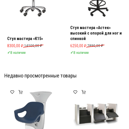
Стул мастера «Астек»
высокий с опорой для ног и
Стул мастера «К15»
спинкой
Первоначальная цена составляла 14500,00 ₽.
Текущая цена: 8300,00 ₽.
Первоначальная цена составляла 
Текущая цена: 6250,00 ₽.
8300,00
₽
14500,00
₽
6250,00
₽
7890,00
₽
✓
В наличии
✓
В наличии
Недавно просмотренные товары
Мебель Салона Красоты
Мебель Салона Красоты