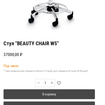
Стул "BEAUTY CHAIR W5"
37000,00
₽
Под заказ
* Срок ожидания для товаров из России 3-14 дней, для товаров из Италии 50-60 дней
Количество
товара
Стул
В корзину
"BEAUTY
CHAIR