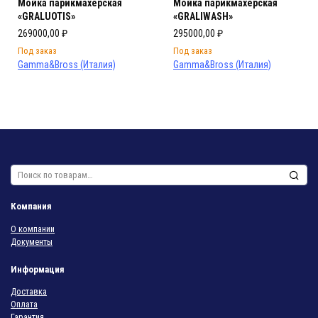
Мойка парикмахерская
Мойка парикмахерская
«GRALUOTIS»
«GRALIWASH»
269000,00
₽
295000,00
₽
Под заказ
Под заказ
Gamma&Bross (Италия)
Gamma&Bross (Италия)
Искать:
Компания
О компании
Документы
Информация
Доставка
Оплата
Гарантия