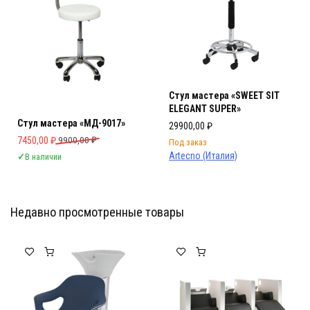
Стул мастера «SWEET SIT
ELEGANT SUPER»
Стул мастера «МД-9017»
29900,00
₽
Первоначальная цена составляла 9900,00 ₽.
Текущая цена: 7450,00 ₽.
7450,00
₽
9900,00
₽
Под заказ
Artecno (Италия)
✓
В наличии
Недавно просмотренные товары
Мебель Салона Красоты
Мебель Салона Красоты